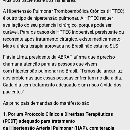
vida dos pacientes
e
dos familiares.
A
Hipertensão
Pulmonar
Tromboembólica Crônica (HPTEC)
é outro tipo de
hipertensão
pulmonar
. A HPTEC requer
avaliação do seu potencial cirúrgico, porque pode ser
curável. Para os casos de HPTEC inoperável, persistente ou
recorrente após tratamento cirúrgico, existe medicamento.
Mas a única terapia aprovada no Brasil não está no SUS.
Flávia Lima, presidente da
ABRAF
, afirma
que
é preciso
chamar a atenção para as
pessoas
que
vivem
com
hipertensão
pulmonar
no Brasil. “Temos de lançar luz
aos problemas
que
essas
pessoas
enfrentam no dia a dia.
Cada dia sem tratamento adequado é um risco à vida dos
pacientes”.
As principais demandas do
manifesto
são:
1. Por um Protocolo Clínico
e
Diretrizes Terapêuticas
(PCDT) adequado para tratamento
da
Hipertensão
Arterial
Pulmonar
(HAP), com terapia