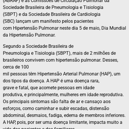
(
ABRAF
)
e
as Comissões de Circulação
Pulmonar
da
Sociedade Brasileira de Pneumologia
e
Tisiologia
(SBPT)
e
da Sociedade Brasileira de Cardiologia
(SBC)
lançam
um
manifesto
pelos pacientes
com
Hipertensão
Pulmonar
neste dia 5 de maio, Dia Mundial
da
Hipertensão
Pulmonar
.
Segundo a Sociedade Brasileira de
Pneumologia
e
Tisiologia (SBPT), mais de 2 milhões de
brasileiros convivem com
hipertensão
pulmonar
. Desses,
cerca de 100
mil
pessoas
têm
Hipertensão
Arterial
Pulmonar
(HAP), um
dos tipos da doença. A HAP é uma doença rara,
grave
e
fatal,
que
acomete
pessoas
em idade
produtiva,
e
principalmente, mulheres em idade reprodutiva.
Os principais sintomas são falta de ar
e
cansaço aos
esforços, como caminhar
e
subir escadas, distensão
abdominal, desmaios, fadiga, edema de membros inferiores.
A HAP, pois, por ser uma doença limitante, impacta muito a