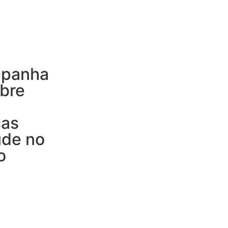
mpanha
bre
cas
úde no
o