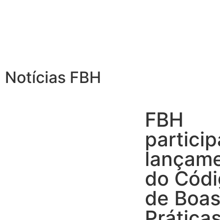
Notícias FBH
FBH
partici
lançam
do Cód
de Boa
Prática