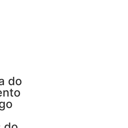
pa do
ento
igo
s
s do