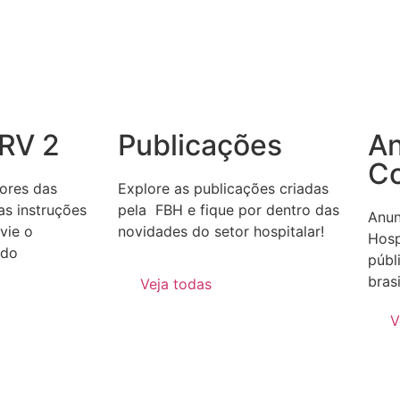
URV 2
Publicações
An
C
lores das
Explore as publicações criadas
as instruções
pela FBH e fique por dentro das
Anun
vie o
novidades do setor hospitalar!
Hosp
ido
públ
brasi
Veja todas
V