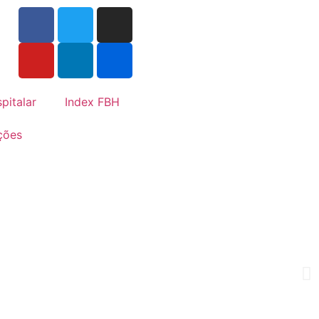
pitalar
Index FBH
ções