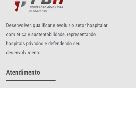
Desenvolver, qualificar e evoluir o setor hospitalar
com ética e sustentabilidade, representando
hospitais privados e defendendo seu
desenvolvimento.
Atendimento
Telefone:
(61) 3044-0332
fbh@fbh.com.br
comunicacao@fbh.com.br
SRTVS Qd. 701 - Conj E - nº 130 - 5º andar - Ed. Palácio do
Rádio I - Torre III Brasília-DF 70340-901