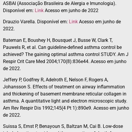
ASBAI (Associação Brasileira de Alergia e Imunologia).
Disponível em:
Link
Acesso em junho de 2022
Drauzio Varella. Disponível em:
Link
Acesso em junho de
2022.
Bateman E, Boushey H, Bousquet J, Busse W, Clark T,
Pauwels R, et al. Can guideline-defined asthma control be
achieved? The gaining optimal asthma control STUDY. Am J
Respir Crit Care Med 2004;170(8):836e44. Acesso em junho
de 2022.
Jeffery P, Godfrey R, Adelroth E, Nelson F, Rogers A,
Johansson S. Effects of treatment on airway inflammation
and thickening of basement membrane reticular collagen in
asthma. A quantitative light and electron microscopic study.
Am Rev Respir Dis 1992;145(4 Pt 1):890e9. Acesso em junho
de 2022.
Suissa S, Ernst P, Benayoun S, Baltzan M, Cai B. Low-dose