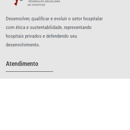
Desenvolver, qualificar e evoluir o setor hospitalar
com ética e sustentabilidade, representando
hospitais privados e defendendo seu
desenvolvimento.
Atendimento
Telefone:
(61) 3044-0332
fbh@fbh.com.br
comunicacao@fbh.com.br
SRTVS Qd. 701 - Conj E - nº 130 - 5º andar - Ed. Palácio do
Rádio I - Torre III Brasília-DF 70340-901