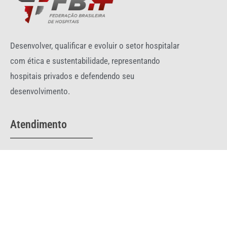
Desenvolver, qualificar e evoluir o setor hospitalar
com ética e sustentabilidade, representando
hospitais privados e defendendo seu
desenvolvimento.
Atendimento
Telefone:
(61) 3044-0332
fbh@fbh.com.br
comunicacao@fbh.com.br
SRTVS Qd. 701 - Conj E - nº 130 - 5º andar - Ed. Palácio do
Rádio I - Torre III Brasília-DF 70340-901