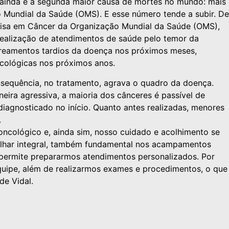
ainda é a segunda maior causa de mortes no mundo: mais
o Mundial da Saúde (OMS). E esse número tende a subir. De
quisa em Câncer da Organização Mundial da Saúde (OMS),
realização de atendimentos de saúde pelo temor da
treamentos tardios da doença nos próximos meses,
cológicas nos próximos anos.
nsequência, no tratamento, agrava o quadro da doença.
eira agressiva, a maioria dos cânceres é passível de
iagnosticado no início. Quanto antes realizadas, menores
.
oncológico e, ainda sim, nosso cuidado e acolhimento se
m olhar integral, também fundamental nos acampamentos
ermite prepararmos atendimentos personalizados. Por
quipe, além de realizarmos exames e procedimentos, o que
de Vidal.