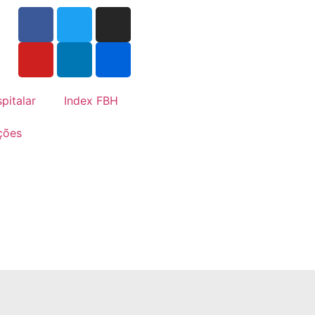
pitalar
Index FBH
ções