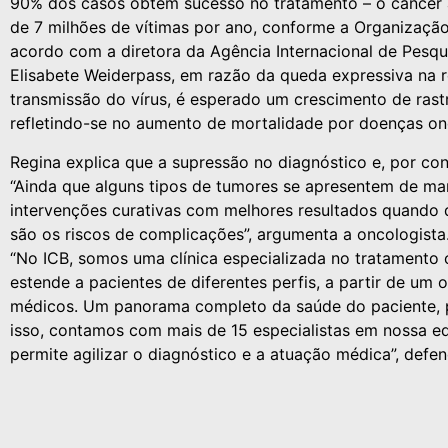
90% dos casos obtêm sucesso no tratamento – o câncer 
de 7 milhões de vítimas por ano, conforme a Organizaçã
acordo com a diretora da Agência Internacional de Pes
Elisabete Weiderpass, em razão da queda expressiva na 
transmissão do vírus, é esperado um crescimento de ras
refletindo-se no aumento de mortalidade por doenças on
Regina explica que a supressão no diagnóstico e, por co
“Ainda que alguns tipos de tumores se apresentem de man
intervenções curativas com melhores resultados quando d
são os riscos de complicações”, argumenta a oncologista
“No ICB, somos uma clínica especializada no tratamento 
estende a pacientes de diferentes perfis, a partir de u
médicos. Um panorama completo da saúde do paciente, p
isso, contamos com mais de 15 especialistas em nossa e
permite agilizar o diagnóstico e a atuação médica”, defen