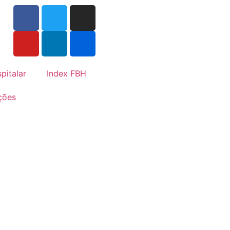
pitalar
Index FBH
ções