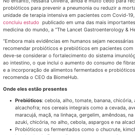
No entanto, ressalta Oliveira, ainda é muito cedo para r
probióticos para prevenir a pneumonia ou reduzir a mort
unidade de terapia intensiva em pacientes com Covid-19
concluiu estudo
publicado em uma das mais importantes 
medicina do mundo, a “The Lancet Gastroenterology & He
“Embora mais evidências em humanos sejam necessárias 
recomendar probióticos e prebióticos em pacientes com 
deve-se considerar o fortalecimento do sistema imunoló
ao intestino, o que inclui o aumento do consumo de fibra
e a incorporação de alimentos fermentados e probióticos 
recomenda o CEO da BiomeHub.
Onde eles estão presentes
Prebióticos
: cebola, alho, tomate, banana, chicória,
alcachofra; nos cereais integrais como a cevada, ave
maracujá, maçã, na linhaça, gergelim, amêndoas, na 
azuki, chicória, no alho, cebola, aspargos e na alcac
Probióticos: os fermentados como o chucrute, kimc