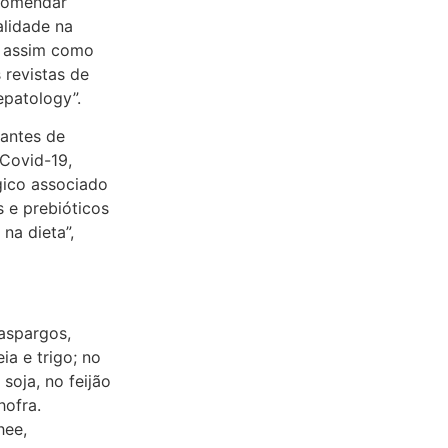
ecomendar
alidade na
, assim como
revistas de
patology”.
antes de
Covid-19,
gico associado
s e prebióticos
na dieta”,
 aspargos,
ia e trigo; no
soja, no feijão
hofra.
hee,