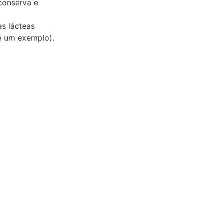
conserva e
as lácteas
 é um exemplo).