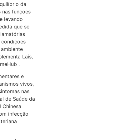
uilíbrio da
s nas funções
e levando
edida que se
flamatórias
e condições
m ambiente
plementa Laís,
iomeHub .
mentares e
anismos vivos,
sintomas nas
al de Saúde da
l Chinesa
com infecção
teriana