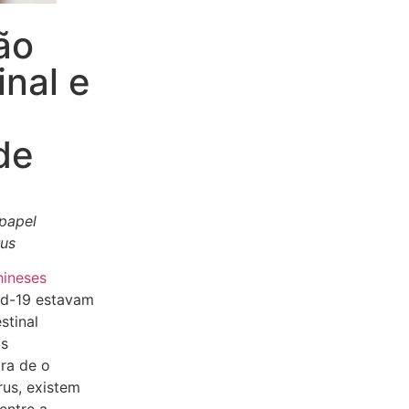
ão
inal e
de
 papel
rus
hineses
id-19 estavam
stinal
as
ra de o
rus, existem