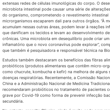
extensas redes de células imunológicas do corpo. O deseq
microbiota intestinal pode causar uma série de alteraçõe
do organismo, comprometendo o revestimento intestinal 
microrganismos escaparem dali para outros órgãos. “À m
acumulam nessas outras áreas, podem levar à reações in
que danificam os tecidos e levam ao desenvolvimento d
crônicas. Uma microbiota em desequilíbrio pode criar u
inflamatório que o novo coronavírus pode explorar”, com
que também é pesquisadora e responsável técnica na B
Estudos também destacaram os benefícios das fibras ali
probióticos (produtos alimentares que contêm micro-org
como chucrute, kombucha e kefir) na melhora de alguns 
doenças respiratórias. Recentemente, a Comissão Nacion
China e a Administração Nacional de Medicina Tradiciona
recomendaram probióticos no tratamento de pacientes 
grave por Covid-19 como forma de prevenir infecção bac
secundária.