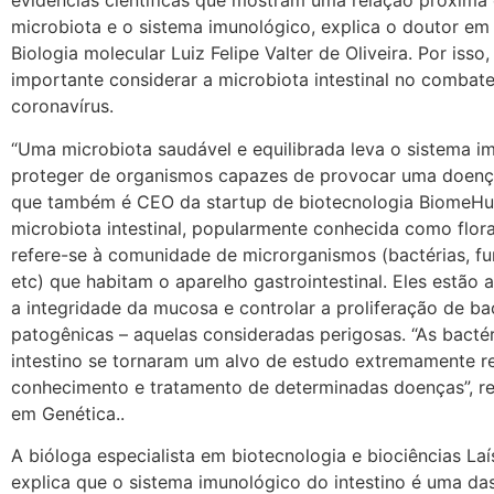
evidências científicas que mostram uma relação próxima 
microbiota e o sistema imunológico, explica o doutor em
Biologia molecular Luiz Felipe Valter de Oliveira. Por isso, 
importante considerar a microbiota intestinal no combat
coronavírus.
“Uma microbiota saudável e equilibrada leva o sistema i
proteger de organismos capazes de provocar uma doença”,
que também é CEO da startup de biotecnologia BiomeHu
microbiota intestinal, popularmente conhecida como flora 
refere-se à comunidade de microrganismos (bactérias, fu
etc) que habitam o aparelho gastrointestinal. Eles estão a
a integridade da mucosa e controlar a proliferação de ba
patogênicas – aquelas consideradas perigosas. “As bacté
intestino se tornaram um alvo de estudo extremamente r
conhecimento e tratamento de determinadas doenças”, re
em Genética..
A bióloga especialista em biotecnologia e biociências L
explica que o sistema imunológico do intestino é uma da