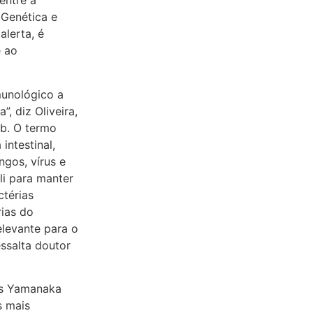
entre a
 Genética e
alerta, é
e ao
munológico a
 diz Oliveira,
b. O termo
intestinal,
ngos, vírus e
li para manter
ctérias
rias do
elevante para o
ssalta doutor
aís Yamanaka
s mais