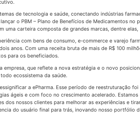
utivo.
mas de tecnologia e saúde, conectando indústrias farmacêu
o lançar o PBM – Plano de Benefícios de Medicamentos no 
com uma carteira composta de grandes marcas, dentre elas, 
periência com bens de consumo, e-commerce e varejo far
ois anos. Com uma receita bruta de mais de R$ 100 milhõ
s para os beneficiados.
mpresa, que reflete a nova estratégia e o novo posicio
 todo ecossistema da saúde.
essignificar a ePharma. Esse período de reestruturação fo
gias ágeis e com foco no crescimento acelerado. Estamos
s dos nossos clientes para melhorar as experiências e tir
encia do usuário final para trás, inovando nosso portfólio