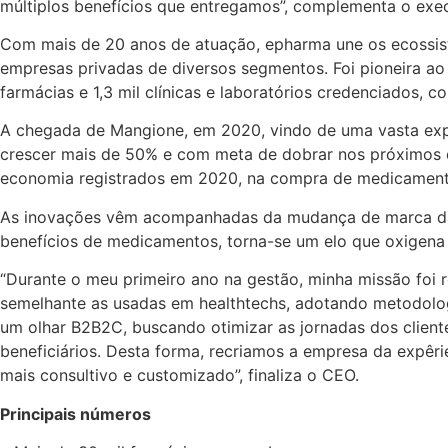
múltiplos benefícios que entregamos”, complementa o exec
Com mais de 20 anos de atuação, epharma une os ecossiste
empresas privadas de diversos segmentos. Foi pioneira a
farmácias e 1,3 mil clínicas e laboratórios credenciados, 
A chegada de Mangione, em 2020, vindo de uma vasta ex
crescer mais de 50% e com meta de dobrar nos próximos d
economia registrados em 2020, na compra de medicamento
As inovações vêm acompanhadas da mudança de marca da e
benefícios de medicamentos, torna-se um elo que oxigena
“Durante o meu primeiro ano na gestão, minha missão foi r
semelhante as usadas em healthtechs, adotando metodolo
um olhar B2B2C, buscando otimizar as jornadas dos cliente
beneficiários. Desta forma, recriamos a empresa da expêri
mais consultivo e customizado”, finaliza o CEO.
Principais números