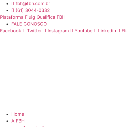
Ir
fbh@fbh.com.br
para
(61) 3044-0332
o
Plataforma Fluig Qualifica FBH
conteúdo
FALE CONOSCO
Facebook
Twitter
Instagram
Youtube
Linkedin
Fl
Home
A FBH