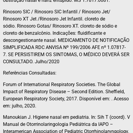
obstrução nasal e nariz entupido. MS 1.7817.0081.
Rinosoro SIC / Rinosoro SIC Infantil / Rinosoro Jet/
Rinosoro XT Jet /Rinosoro Jet Infantil. cloreto de
sódio. Rinosoro Gotas/ Rinosoro XT. cloreto de sódio e
cloreto de benzalcônio. Indicações: fluidificante e
descongestionante nasal. MEDICAMENTO DE NOTIFICAÇÃO
SIMPLIFICADA RDC ANVISA Nº 199/2006 AFE nº 1.07817-
7. SE PERSISTIREM OS SINTOMAS, O MÉDICO DEVERÁ SER
CONSULTADO. Julho/2020
Referências Consultadas:
Forum of International Respiratory Societies. The Global
Impact of Respiratory Disease – Second Edition. Sheffield,
European Respiratory Society, 2017. Disponível em: . Acesso
em: julho, 2020.
Manoukian J. Higiene nasal em pediatria. In: Sih T (coord). V
Manual de Otorrinolaringologia Pediátrica da IAPO –
Interamerican Association of Pediatric Otorrhinolaryngology.