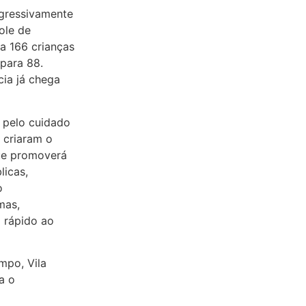
gressivamente
ole de
a 166 crianças
para 88.
cia já chega
 pelo cuidado
 criaram o
ue promoverá
licas,
o
mas,
 rápido ao
mpo, Vila
a o