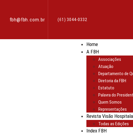
fbh@fbh.com.br
(61) 3044-0332
Home
A FBH
Associações
Atuação
Departamento de Qu
Diretoria da FBH
Estatuto
Palavra do Presiden
Quem Somos
Representações
Revista Visão Hospitala
Todas as Edições
Index FBH