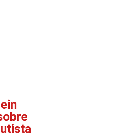
tein
sobre
utista