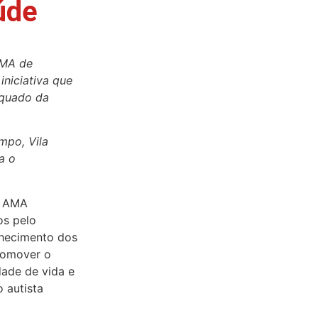
úde
AMA de
iniciativa que
equado da
mpo, Vila
a o
a AMA
os pelo
nhecimento dos
promover o
dade de vida e
 autista