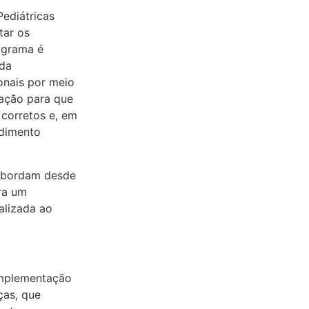
ediátricas
tar os
rograma é
 da
onais por meio
 ação para que
 corretos e, em
ndimento
 abordam desde
ara um
alizada ao
 implementação
ças, que