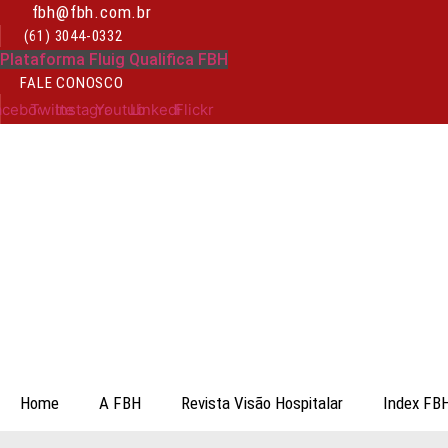
Ir
fbh@fbh.com.br
para
(61) 3044-0332
o
Plataforma Fluig Qualifica FBH
conteúdo
FALE CONOSCO
acebook
Twitter
Instagram
Youtube
Linkedin
Flickr
Home
A FBH
Revista Visão Hospitalar
Index FB