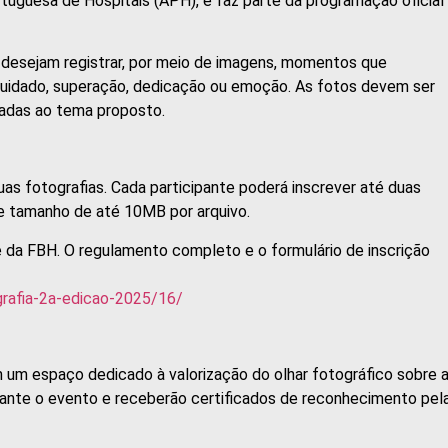
rtuguesa de Hospitais (APH), e faz parte da programação oficial
 desejam registrar, por meio de imagens, momentos que
 cuidado, superação, dedicação ou emoção. As fotos devem ser
hadas ao tema proposto.
uas fotografias. Cada participante poderá inscrever até duas
 tamanho de até 10MB por arquivo.
e da FBH. O regulamento completo e o formulário de inscrição
rafia-2a-edicao-2025/16/
 um espaço dedicado à valorização do olhar fotográfico sobre 
rante o evento e receberão certificados de reconhecimento pel