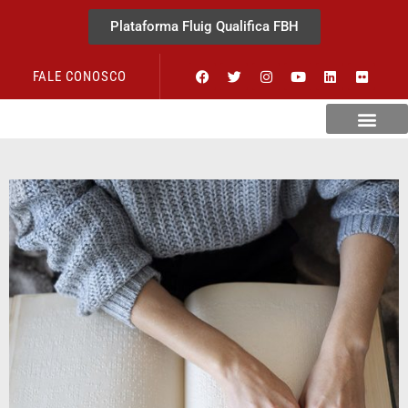
Plataforma Fluig Qualifica FBH
FALE CONOSCO
Revista Visão Hospitalar