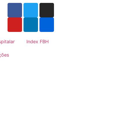
pitalar
Index FBH
ções