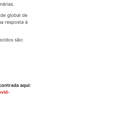
nárias.
de global de
a resposta à
ecidos são:
contrada aqui:
ovid-