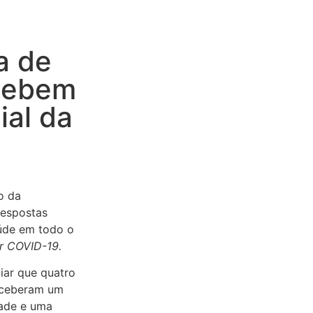
a de
ecebem
al da
o da
respostas
aúde em todo o
r COVID-19.​
iar que quatro
receberam um
dade e uma