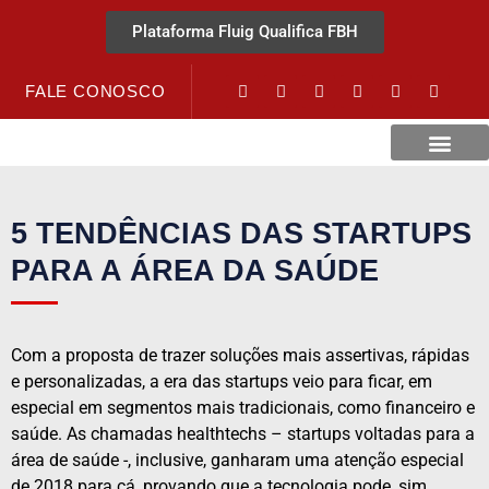
Plataforma Fluig Qualifica FBH
FALE CONOSCO
Revista Visão Hospitalar
Crédito URV
5 TENDÊNCIAS DAS STARTUPS
PARA A ÁREA DA SAÚDE
Com a proposta de trazer soluções mais assertivas, rápidas
e personalizadas, a era das startups veio para ficar, em
especial em segmentos mais tradicionais, como financeiro e
saúde. As chamadas healthtechs – startups voltadas para a
área de saúde -, inclusive, ganharam uma atenção especial
de 2018 para cá, provando que a tecnologia pode, sim,