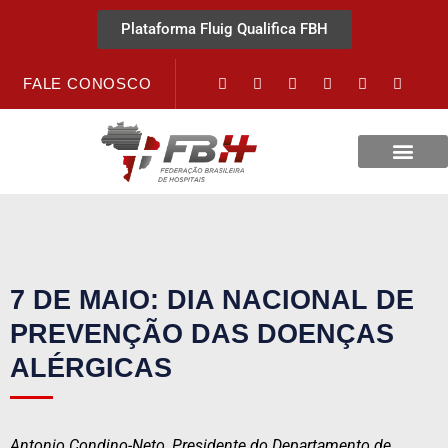
Plataforma Fluig Qualifica FBH
FALE CONOSCO
Revista Visão Hospitalar
Crédito URV
7 DE MAIO: DIA NACIONAL DE
PREVENÇÃO DAS DOENÇAS
ALÉRGICAS
Antonio Condino-Neto, Presidente do Departamento de