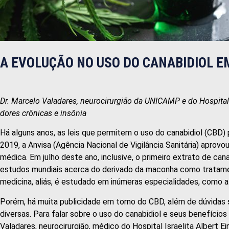
A EVOLUÇÃO NO USO DO CANABIDIOL 
Dr. Marcelo Valadares, neurocirurgião da UNICAMP e do Hospital 
dores crônicas e insônia
Há alguns anos, as leis que permitem o uso do canabidiol (CBD)
2019, a Anvisa (Agência Nacional de Vigilância Sanitária) apro
médica. Em julho deste ano, inclusive, o primeiro extrato de can
estudos mundiais acerca do derivado da maconha como tratamen
medicina, aliás, é estudado em inúmeras especialidades, como a 
Porém, há muita publicidade em torno do CBD, além de dúvidas
diversas. Para falar sobre o uso do canabidiol e seus benefíci
Valadares, neurocirurgião, médico do Hospital Israelita Albert Ei