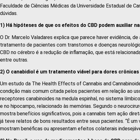
Faculdade de Ciências Médicas da Universidade Estadual de C
dúvidas.
1) Há hipóteses de que os efeitos do CBD podem auxiliar n
O Dr. Marcelo Valadares explica que parece haver evidência, de
tratamento de pacientes com transtornos e doenças neurológica
CBD no cérebro é a redução de inflamação, que está relacionad
entre outras.
2) O canabidiol é um tratamento viável para dores crônicas
Um estudo da The Health Effects of Cannabis and Cannabinoides,
condição mais comum citada pelos pacientes em relação ao u
receptores canabinoides na medula espinhal, no sistema límbic
e no hipocampo, relacionado às memórias. Segundo o neurocirurg
mostra benefícios significativos, pois a cannabis tem ação diret
já teve relatos de bons resultados entre seus pacientes. “É um 
mostram benéficas ou apresentam efeitos colaterais indesejávei