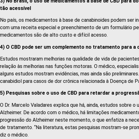
3) No Brasil, o uso de medicamentos à base de CBD para d
tão acessível
No país, os medicamentos à base de canabinoides podem ser in
com uma receita especial e preenchimento de um formulário pe
medicamentos são de alto custo e difícil acesso.
4) O CBD pode ser um complemento no tratamento para a 
Estudos mostraram melhorias na qualidade de vida de paciente
relação às melhorias nas funções motoras. O médico, especial
alguns estudos mostram evidências, mas ainda são preliminares. 
canabidiol para casos de dor crônica relacionada à Doença de P
5) Pesquisas sobre o uso de CBD para retardar a progres
O Dr. Marcelo Valadares explica que há, ainda, estudos sobre o
Alzheimer. De acordo com o médico, há limitações medicamentos
progressão do Alzheimer neste momento, o que enfatiza a nece
de tratamento. “Na literatura, estas pesquisas mostram-se prom
diz o médico.