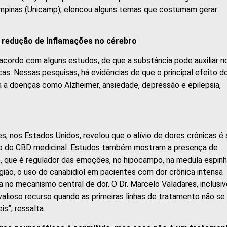
ampinas (Unicamp), elencou alguns temas que costumam gerar
a redução de inflamações no cérebro
 acordo com alguns estudos, de que a substância pode auxiliar n
s. Nessas pesquisas, há evidências de que o principal efeito d
a a doenças como Alzheimer, ansiedade, depressão e epilepsia,
 nos Estados Unidos, revelou que o alívio de dores crônicas é 
so do CBD medicinal. Estudos também mostram a presença de
o, que é regulador das emoções, no hipocampo, na medula espinh
ião, o uso do canabidiol em pacientes com dor crônica intensa
a no mecanismo central de dor. O Dr. Marcelo Valadares, inclusiv
valioso recurso quando as primeiras linhas de tratamento não se
s”, ressalta.