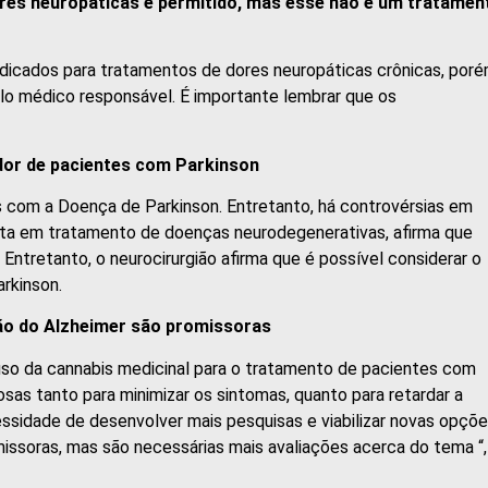
ores neuropáticas é permitido, mas esse não é um tratamen
dicados para tratamentos de dores neuropáticas crônicas, por
lo médico responsável. É importante lembrar que os
dor de pacientes com Parkinson
s com a Doença de Parkinson. Entretanto, há controvérsias em
ista em tratamento de doenças neurodegenerativas, afirma que
Entretanto, o neurocirurgião afirma que é possível considerar o
arkinson.
são do Alzheimer são promissoras
 uso da cannabis medicinal para o tratamento de pacientes com
as tanto para minimizar os sintomas, quanto para retardar a
ssidade de desenvolver mais pesquisas e viabilizar novas opçõ
issoras, mas são necessárias mais avaliações acerca do tema “,