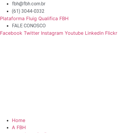
Ir
fbh@fbh.com.br
para
(61) 3044-0332
o
Plataforma Fluig Qualifica FBH
conteúdo
FALE CONOSCO
Facebook
Twitter
Instagram
Youtube
Linkedin
Flickr
Home
A FBH