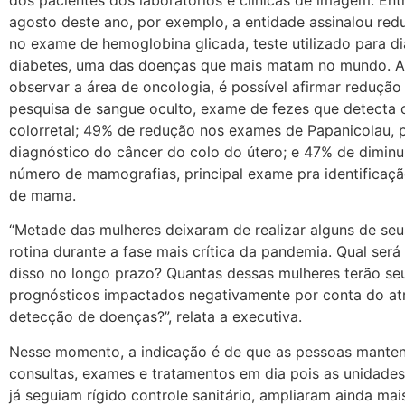
agosto deste ano, por exemplo, a entidade assinalou re
no exame de hemoglobina glicada, teste utilizado para d
diabetes, uma das doenças que mais matam no mundo. A
observar a área de oncologia, é possível afirmar reduçã
pesquisa de sangue oculto, exame de fezes que detecta 
colorretal; 49% de redução nos exames de Papanicolau, 
diagnóstico do câncer do colo do útero; e 47% de diminu
número de mamografias, principal exame pra identificaç
de mama.
“Metade das mulheres deixaram de realizar alguns de se
rotina durante a fase mais crítica da pandemia. Qual será
disso no longo prazo? Quantas dessas mulheres terão se
prognósticos impactados negativamente por conta do at
detecção de doenças?”, relata a executiva.
Nesse momento, a indicação é de que as pessoas mante
consultas, exames e tratamentos em dia pois as unidades
já seguiam rígido controle sanitário, ampliaram ainda mai