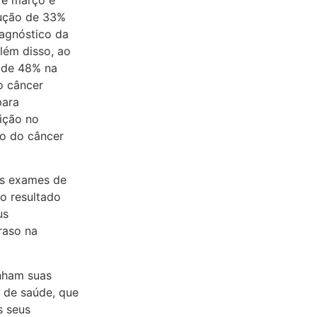
dução de 33%
iagnóstico da
lém disso, ao
o de 48% na
o câncer
para
ição no
ão do câncer
us exames de
 o resultado
us
raso na
nham suas
 de saúde, que
s seus