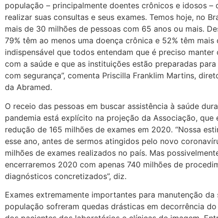
população – principalmente doentes crônicos e idosos – 
realizar suas consultas e seus exames. Temos hoje, no Br
mais de 30 milhões de pessoas com 65 anos ou mais. De
79% têm ao menos uma doença crônica e 52% têm mais 
indispensável que todos entendam que é preciso manter 
com a saúde e que as instituições estão preparadas para
com segurança”, comenta Priscilla Franklim Martins, dire
da Abramed.
O receio das pessoas em buscar assistência à saúde dura
pandemia está explícito na projeção da Associação, que 
redução de 165 milhões de exames em 2020. “Nossa esti
esse ano, antes de sermos atingidos pelo novo coronavír
milhões de exames realizados no país. Mas possivelment
encerraremos 2020 com apenas 740 milhões de procedi
diagnósticos concretizados”, diz.
Exames extremamente importantes para manutenção da 
população sofreram quedas drásticas em decorrência do
dos pacientes dos laboratórios e clínicas de imagem. Ent