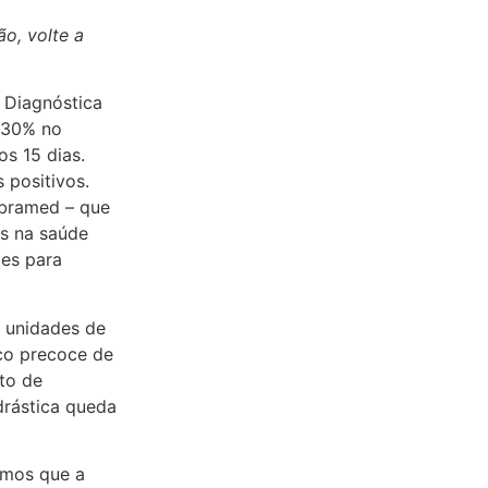
o, volte a
 Diagnóstica
 30% no
s 15 dias.
positivos.
Abramed – que
s na saúde
tes para
 unidades de
ico precoce de
to de
drástica queda
emos que a