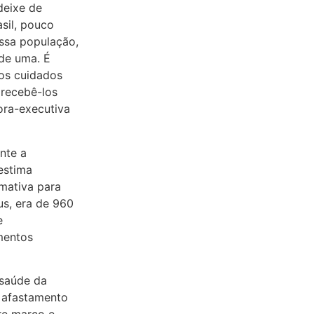
deixe de
asil, pouco
ssa população,
de uma. É
os cuidados
 recebê-los
tora-executiva
nte a
estima
mativa para
us, era de 960
e
mentos
saúde da
 afastamento
re março e