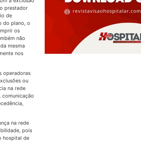
com a exclusão
do prestador
io de
o do plano, o
umprir os
Também não
a da mesma
lmente nos
as operadoras
exclusões ou
cia na rede
 A comunicação
ecedência,
ança na rede
bilidade, pois
o hospital de