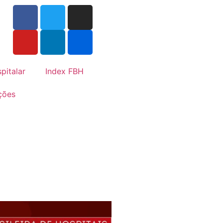
pitalar
Index FBH
ções