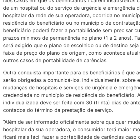
Nos casos em que os beneficiários ficarem insatisfeitos 
de um hospital ou do serviço de urgência e emergência 
hospitalar da rede de sua operadora, ocorrida no municíp
residência do beneficiário ou no município de contrataçã
beneficiário poderá fazer a portabilidade sem precisar c
prazos mínimos de permanência no plano (1 a 2 anos). 
será exigido que o plano de escolhido ou de destino sej
faixa de preço do plano de origem, como acontece atua
outros casos de portabilidade de carências.
Outra conquista importante para os beneficiários é que 
serão obrigadas a comunicá-los, individualmente, sobre 
mudanças de hospitais e serviços de urgência e emergên
credenciada no município de residência do beneficiário.
individualizada deve ser feita com 30 (trinta) dias de ant
contados do término da prestação de serviço.
“Além de ser informado oficialmente sobre qualquer mud
hospitalar da sua operadora, o consumidor terá maior mo
ficará mais fácil fazer a portabilidade de carências caso 