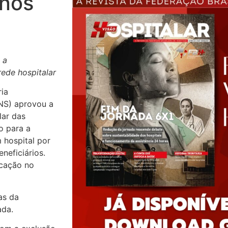
 nos
 a
ede hospitalar
ria
NS) aprovou a
lar das
o para a
 hospital por
neficiários.
icação no
as da
ada.