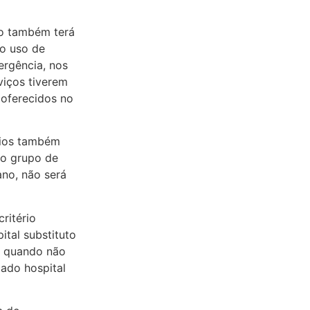
ão também terá
do uso de
ergência, nos
viços tiverem
r oferecidos no
rios também
ao grupo de
ano, não será
ritério
ital substituto
o quando não
cado hospital