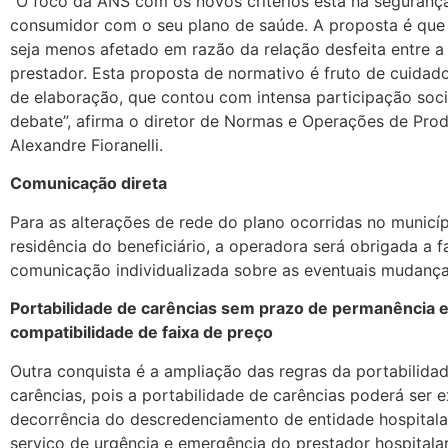
“O foco da ANS com os novos critérios está na seguranç
consumidor com o seu plano de saúde. A proposta é que 
seja menos afetado em razão da relação desfeita entre a
prestador. Esta proposta de normativo é fruto de cuidad
de elaboração, que contou com intensa participação soci
debate”, afirma o diretor de Normas e Operações de Prod
Alexandre Fioranelli.
Comunicação direta
Para as alterações de rede do plano ocorridas no municí
residência do beneficiário, a operadora será obrigada a f
comunicação individualizada sobre as eventuais mudança
Portabilidade de carências sem prazo de permanência 
compatibilidade de faixa de preço­­­­­­
Outra conquista é a ampliação das regras da portabilida
carências, pois a portabilidade de carências poderá ser 
decorrência do descredenciamento de entidade hospitala
serviço de urgência e emergência do prestador hospitala