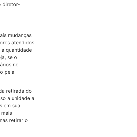
 diretor-
pais mudanças
dores atendidos
e a quantidade
ja, se o
ários no
o pela
da retirada do
aso a unidade a
es em sua
 mais
as retirar o