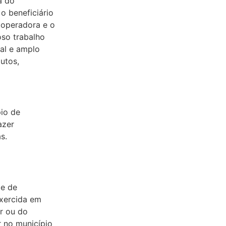
a do
o beneficiário
 operadora e o
oso trabalho
al e amplo
utos,
pio de
azer
s.
e
de de
exercida em
r ou do
r no município