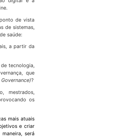
o digital e a
ne.
ponto de vista
s de sistemas,
de saúde:
s, a partir da
de tecnologia,
vernança, que
, Governance)
?
, mestrados,
provocando os
cas mais atuais
etivos e criar
 maneira, será