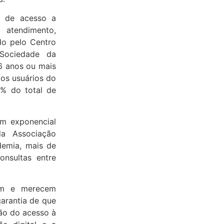
a de acesso a
 atendimento,
do pelo Centro
Sociedade da
16 anos ou mais
los usuários do
% do total de
um exponencial
da Associação
emia, mais de
onsultas entre
tam e merecem
garantia de que
ão do acesso à