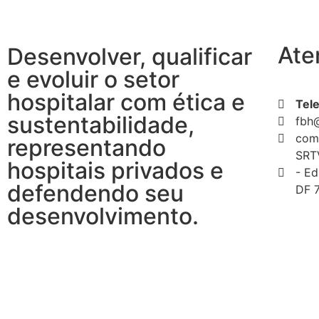
Ate
Desenvolver, qualificar
e evoluir o setor
hospitalar com ética e
Tel
sustentabilidade,
fbh
com
representando
SRTV
hospitais privados e
- Ed
defendendo seu
DF 
desenvolvimento.