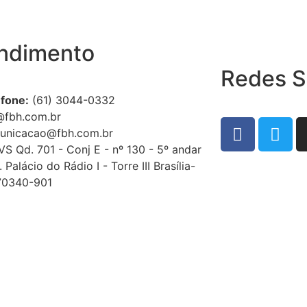
ndimento
Redes S
efone:
(61) 3044-0332
@fbh.com.br
unicacao@fbh.com.br
S Qd. 701 - Conj E - nº 130 - 5º andar
. Palácio do Rádio I - Torre III Brasília-
70340-901