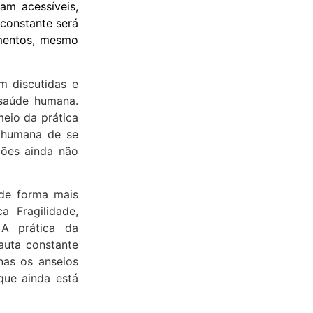
am acessíveis,
constante será
mentos, mesmo
m discutidas e
 saúde humana.
eio da prática
e humana de se
ções ainda não
 de forma mais
a Fragilidade,
 A prática da
auta constante
nas os anseios
que ainda está