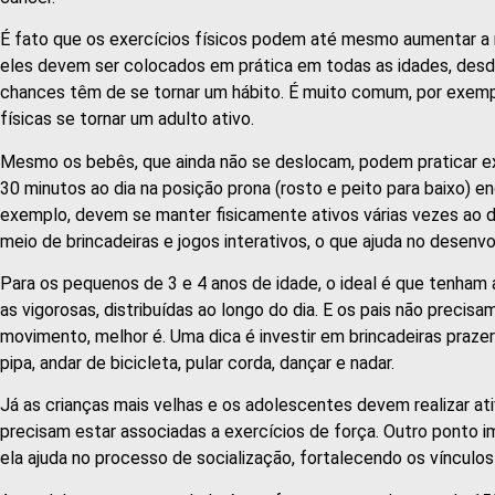
É fato que os exercícios físicos podem até mesmo aumentar a 
eles devem ser colocados em prática em todas as idades, desde 
chances têm de se tornar um hábito. É muito comum, por exempl
físicas se tornar um adulto ativo.
Mesmo os bebês, que ainda não se deslocam, podem praticar e
30 minutos ao dia na posição prona (rosto e peito para baixo)
exemplo, devem se manter fisicamente ativos várias vezes ao dia
meio de brincadeiras e jogos interativos, o que ajuda no desen
Para os pequenos de 3 e 4 anos de idade, o ideal é que tenham
as vigorosas, distribuídas ao longo do dia. E os pais não precis
movimento, melhor é. Uma dica é investir em brincadeiras prazero
pipa, andar de bicicleta, pular corda, dançar e nadar.
Já as crianças mais velhas e os adolescentes devem realizar at
precisam estar associadas a exercícios de força. Outro ponto i
ela ajuda no processo de socialização, fortalecendo os vínculo