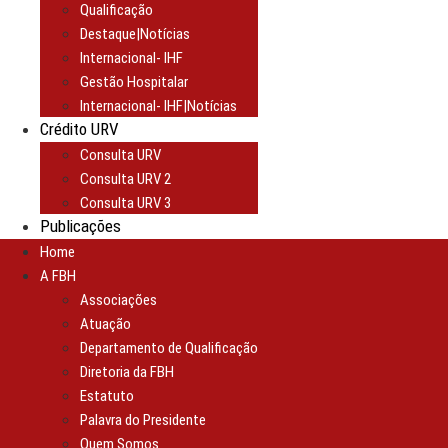
Qualificação
Destaque|Notícias
Internacional- IHF
Gestão Hospitalar
Internacional- IHF|Notícias
Crédito URV
Consulta URV
Consulta URV 2
Consulta URV 3
Publicações
Home
A FBH
Associações
Atuação
Departamento de Qualificação
Diretoria da FBH
Estatuto
Palavra do Presidente
Quem Somos