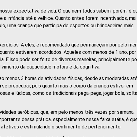
nossa expectativa de vida. O que nem todos sabem, porém, é q
a infância até a velhice. Quanto antes forem incentivados, mai
o, uma criança que participa de esportes ou brincadeiras mais
xercícios. A eles, é recomendado que permaneçam por pelo me
 enquanto estiverem acordados. Aqueles com menos de 1 ano, por
. E isso pode ser feito de diversas maneiras, principalmente po
volvimento da capacidade motora e da cognitiva.
 ao menos 3 horas de atividades físicas, desde as moderadas at
am se preocupar, pois quanto mais o corpo da criança estiver em
sas e lúdicas, como os tradicionais pega-pega, jogar bola, solta
ividades aeróbicas, que, em pelo menos três vezes por semana,
mportante dessa prática, especialmente nessa faixa etária, é qu
s afetivos e estimulando o sentimento de pertencimento.