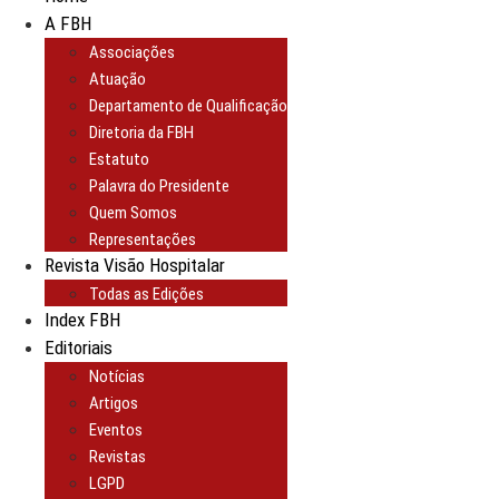
A FBH
Associações
Atuação
Departamento de Qualificação
Diretoria da FBH
Estatuto
Palavra do Presidente
Quem Somos
Representações
Revista Visão Hospitalar
Todas as Edições
Index FBH
Editoriais
Notícias
Artigos
Eventos
Revistas
LGPD