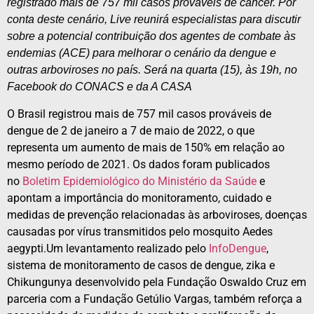
registrado mais de 757 mil casos prováveis de câncer. Por
conta deste cenário, Live reunirá especialistas para discutir
sobre a potencial contribuição dos agentes de combate às
endemias (ACE) para melhorar o cenário da dengue e
outras arboviroses no país. Será na quarta (15), às 19h, no
Facebook do CONACS e da A CASA
O Brasil registrou mais de 757 mil casos prováveis de
dengue de 2 de janeiro a 7 de maio de 2022, o que
representa um aumento de mais de 150% em relação ao
mesmo período de 2021. Os dados foram publicados
no
Boletim Epidemiológico do Ministério da Saúde
e
apontam a importância do monitoramento, cuidado e
medidas de prevenção relacionadas às arboviroses, doenças
causadas por vírus transmitidos pelo mosquito Aedes
aegypti.Um levantamento realizado pelo
InfoDengue
,
sistema de monitoramento de casos de dengue, zika e
Chikungunya desenvolvido pela Fundação Oswaldo Cruz em
parceria com a Fundação Getúlio Vargas, também reforça a