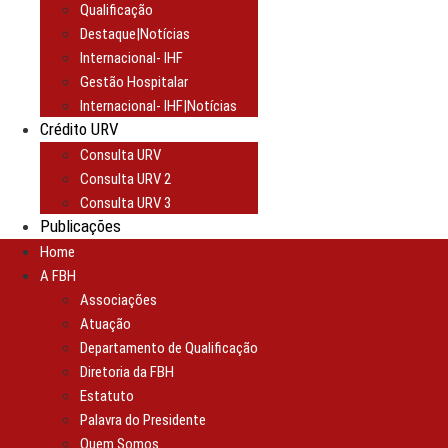
Qualificação
Destaque|Notícias
Internacional- IHF
Gestão Hospitalar
Internacional- IHF|Notícias
Crédito URV
Consulta URV
Consulta URV 2
Consulta URV 3
Publicações
Home
A FBH
Associações
Atuação
Departamento de Qualificação
Diretoria da FBH
Estatuto
Palavra do Presidente
Quem Somos