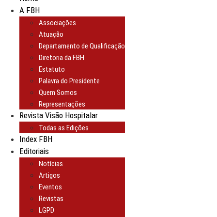
A FBH
Associações
Atuação
Departamento de Qualificação
Diretoria da FBH
Estatuto
Palavra do Presidente
Quem Somos
Representações
Revista Visão Hospitalar
Todas as Edições
Index FBH
Editoriais
Notícias
Artigos
Eventos
Revistas
LGPD