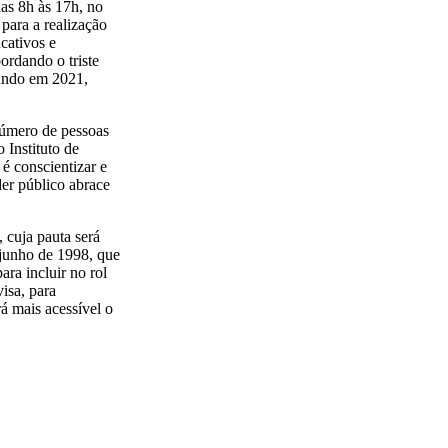
das 8h às 17h, no
ara a realização
ucativos e
ordando o triste
mundo em 2021,
número de pessoas
 Instituto de
 é conscientizar e
er público abrace
cuja pauta será
e junho de 1998, que
ara incluir no rol
isa, para
á mais acessível o