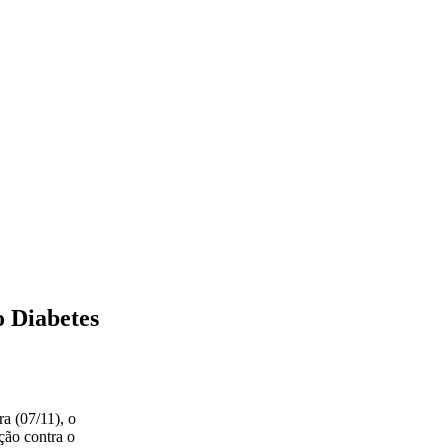
o Diabetes
ra (07/11), o
ção contra o