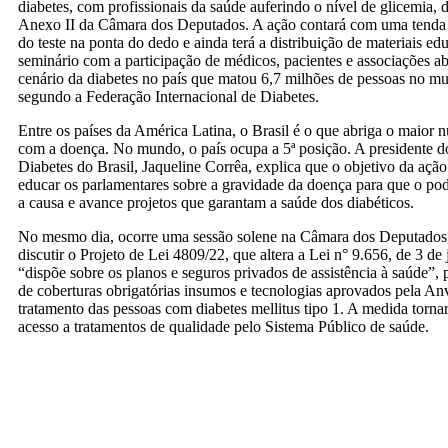
diabetes, com profissionais da saúde auferindo o nível de glicemia, 
Anexo II da Câmara dos Deputados. A ação contará com uma tenda p
do teste na ponta do dedo e ainda terá a distribuição de materiais ed
seminário com a participação de médicos, pacientes e associações ab
cenário da diabetes no país que matou 6,7 milhões de pessoas no 
segundo a Federação Internacional de Diabetes.
Entre os países da América Latina, o Brasil é o que abriga o maior 
com a doença. No mundo, o país ocupa a 5ª posição. A presidente do
Diabetes do Brasil, Jaqueline Corrêa, explica que o objetivo da ação
educar os parlamentares sobre a gravidade da doença para que o pod
a causa e avance projetos que garantam a saúde dos diabéticos.
No mesmo dia, ocorre uma sessão solene na Câmara dos Deputados, 
discutir o Projeto de Lei 4809/22, que altera a Lei n° 9.656, de 3 d
“dispõe sobre os planos e seguros privados de assistência à saúde”, p
de coberturas obrigatórias insumos e tecnologias aprovados pela Anv
tratamento das pessoas com diabetes mellitus tipo 1. A medida tornar
acesso a tratamentos de qualidade pelo Sistema Público de saúde.