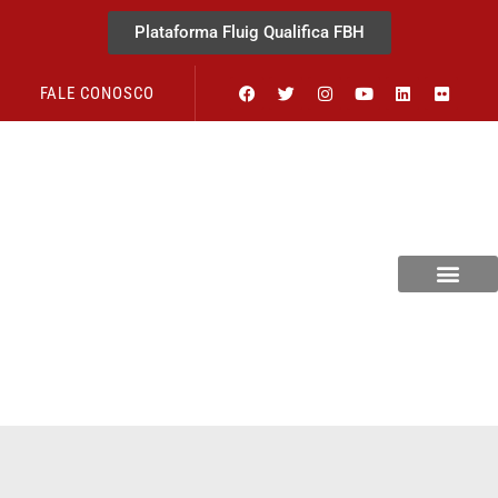
Plataforma Fluig Qualifica FBH
FALE CONOSCO
Revista Visão Hospitalar