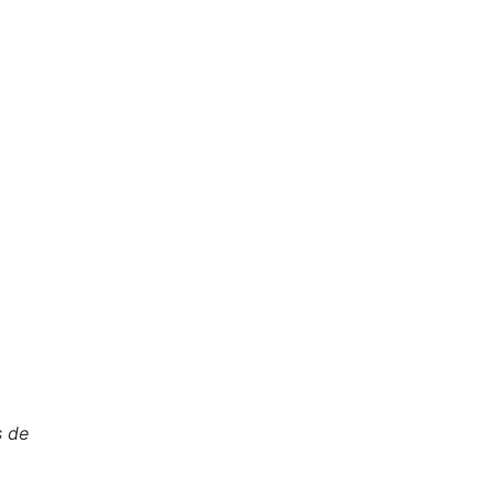
1
s de