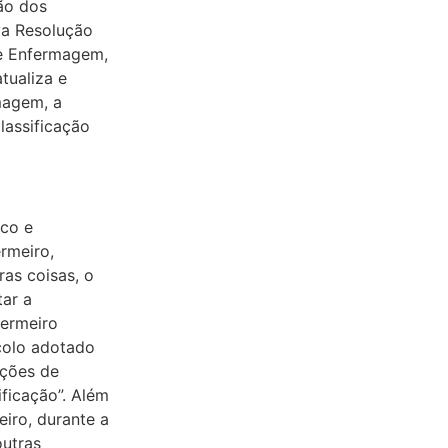
ão dos
va Resolução
de Enfermagem,
tualiza e
magem, a
lassificação
sco e
ermeiro,
ras coisas, o
tar a
fermeiro
colo adotado
ições de
ficação”. Além
iro, durante a
outras