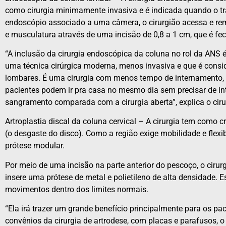
como cirurgia minimamente invasiva e é indicada quando o tr
endoscópio associado a uma câmera, o cirurgião acessa e re
e musculatura através de uma incisão de 0,8 a 1 cm, que é f
“A inclusão da cirurgia endoscópica da coluna no rol da ANS 
uma técnica cirúrgica moderna, menos invasiva e que é consi
lombares. É uma cirurgia com menos tempo de internamento, q
pacientes podem ir pra casa no mesmo dia sem precisar de int
sangramento comparada com a cirurgia aberta”, explica o ciru
Artroplastia discal da coluna cervical – A cirurgia tem como cr
(o desgaste do disco). Como a região exige mobilidade e flexi
prótese modular.
Por meio de uma incisão na parte anterior do pescoço, o cirur
insere uma prótese de metal e polietileno de alta densidade. Es
movimentos dentro dos limites normais.
“Ela irá trazer um grande benefício principalmente para os pac
convênios da cirurgia de artrodese, com placas e parafusos, 