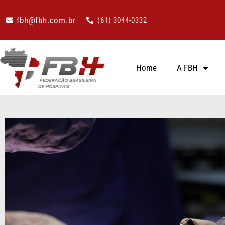
fbh@fbh.com.br
(61) 3044-0332
Home
A FBH