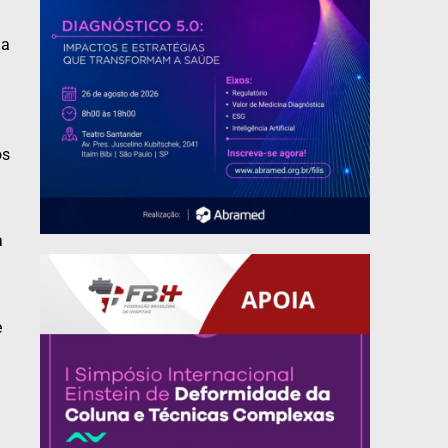
na
os
a
e