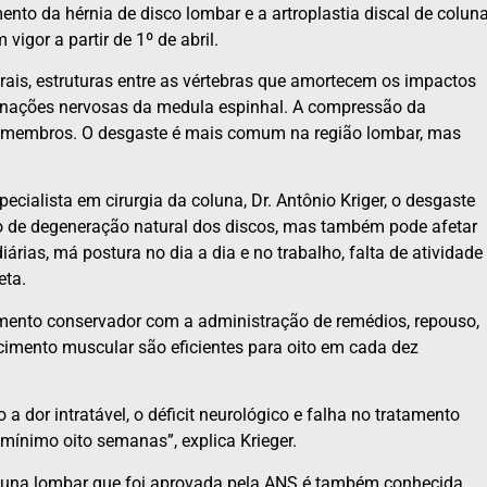
nto da hérnia de disco lombar e a artroplastia discal de colun
 vigor a partir de 1º de abril.
rais, estruturas entre as vértebras que amortecem os impactos
nações nervosas da medula espinhal. A compressão da
os membros. O desgaste é mais comum na região lombar, mas
cialista em cirurgia da coluna, Dr. Antônio Kriger, o desgaste
o de degeneração natural dos discos, mas também pode afetar
árias, má postura no dia a dia e no trabalho, falta de atividade
eta.
tamento conservador com a administração de remédios, repouso,
alecimento muscular são eficientes para oito em cada dez
a dor intratável, o déficit neurológico e falha no tratamento
mínimo oito semanas”, explica Krieger.
oluna lombar que foi aprovada pela ANS é também conhecida