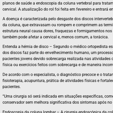
planos de saúde a endoscopia da coluna vertebral para tratame
cervical. A atualização do rol foi feita em fevereiro e entrará em
A doença é caracterizada pelo desgaste dos discos interverteb
da coluna, que extravasam ou rompem e comprimem as termi
estrutura neural causa dores, fraquezas e formigamentos n
também pode afetar a cervical e, menos comum, a torácica.
Entenda a hérnia de disco – Segundo o médico ortopedista espe
dos discos faz parte do envelhecimento humano, um process
pacientes jovens devido sobrecarga realizada nas atividades di
física ou exercícios feitos com sobrecarga e de maneira incorr
De acordo com o especialista, o diagnóstico precoce e o tra
fisioterapia, acupuntura, prática de atividades físicas e fort
pacientes.
“Uma cirurgia só será indicada em situações específicas, como 
conservador sem melhora significativa dos sintomas após no 
Endoscopia da coluna lombar – A cirurgia endoscópica da c