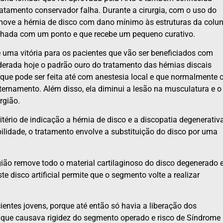
atamento conservador falha. Durante a cirurgia, com o uso do
move a hérnia de disco com dano mínimo às estruturas da colu
echada com um ponto e que recebe um pequeno curativo.
é uma vitória para os pacientes que vão ser beneficiados com
derada hoje o padrão ouro do tratamento das hérnias discais
ue pode ser feita até com anestesia local e que normalmente 
ernamento. Além disso, ela diminui a lesão na musculatura e o
rgião.
itério de indicação a hérnia de disco e a discopatia degenerativ
bilidade, o tratamento envolve a substituição do disco por uma
gião remove todo o material cartilaginoso do disco degenerado 
te disco artificial permite que o segmento volte a realizar
ientes jovens, porque até então só havia a liberação dos
o que causava rigidez do segmento operado e risco de Síndrome