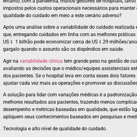
entanto, com a pandemia, muitos gestores de hospitais, tanto 
impostos pelos custos operacionais necessários para manter o
qualidade do cuidado em meio a este cenário adverso?
Após uma análise sobre a variabilidade do cuidado realizada 
que, entregando cuidados em linha com as melhores práticas d
US﹩ 1 bilhão pode economizar cerca de US﹩29 milhões/ano. N
gargalo quando o assunto são os dispêndios em saúde.
Agir na
variabilidade clínica
tem grande peso na gestão de cus
avaliando as decisões que o médico/equipes assistenciais es
dos pacientes. Se o hospital leva em conta esses dois fatores
ajustar cada vez mais as operações e promover as discussões
A solução para lidar com variações médicas é a padronizaç
melhores resultados aos pacientes, trazendo menos complicaç
desempenho e métricas baseadas em qualidade, que estão lig
apliquem seus conhecimentos baseados em pesquisas e medi
Tecnologia e alto nível de qualidade do cuidado