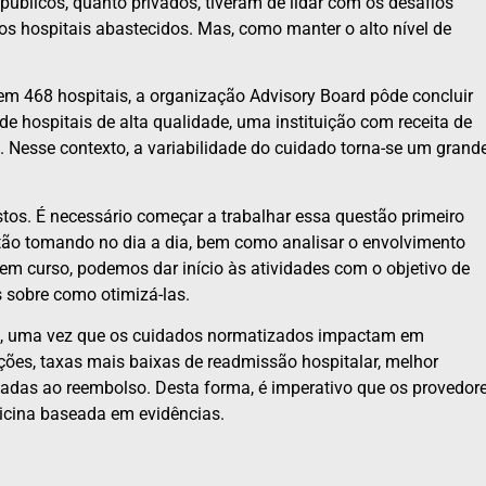
públicos, quanto privados, tiveram de lidar com os desafios
s hospitais abastecidos. Mas, como manter o alto nível de
em 468 hospitais, a organização Advisory Board pôde concluir
e hospitais de alta qualidade, uma instituição com receita de
esse contexto, a variabilidade do cuidado torna-se um grand
tos. É necessário começar a trabalhar essa questão primeiro
tão tomando no dia a dia, bem como analisar o envolvimento
 em curso, podemos dar início às atividades com o objetivo de
 sobre como otimizá-las.
ão, uma vez que os cuidados normatizados impactam em
ões, taxas mais baixas de readmissão hospitalar, melhor
adas ao reembolso. Desta forma, é imperativo que os provedor
cina baseada em evidências.