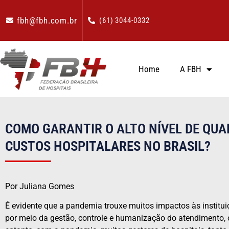
fbh@fbh.com.br
(61) 3044-0332
Home
A FBH
COMO GARANTIR O ALTO NÍVEL DE QUA
CUSTOS HOSPITALARES NO BRASIL?
Por Juliana Gomes
É evidente que a pandemia trouxe muitos impactos às instituiç
por meio da gestão, controle e humanização do atendimento, o