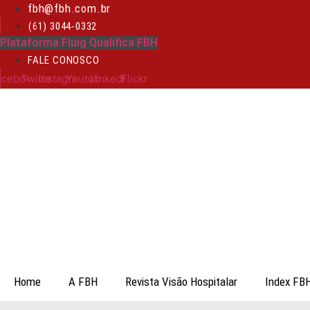
Ir
fbh@fbh.com.br
para
(61) 3044-0332
o
Plataforma Fluig Qualifica FBH
conteúdo
FALE CONOSCO
acebook
Twitter
Instagram
Youtube
Linkedin
Flickr
Home
A FBH
Revista Visão Hospitalar
Index FB