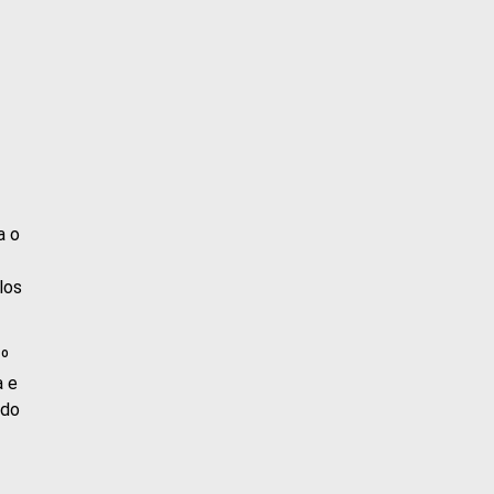
a o
los
1º
a e
 do