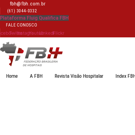
Ir
fbh@fbh.com.br
para
(61) 3044-0332
o
Plataforma Fluig Qualifica FBH
conteúdo
FALE CONOSCO
acebook
Twitter
Instagram
Youtube
Linkedin
Flickr
Home
A FBH
Revista Visão Hospitalar
Index FB