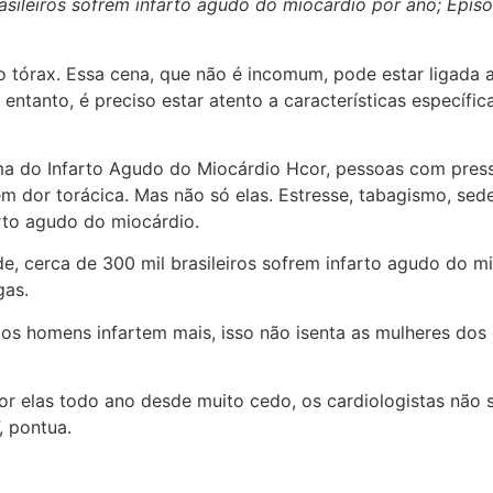
asileiros sofrem infarto agudo do miocárdio por ano; Epis
tórax. Essa cena, que não é incomum, pode estar ligada a
entanto, é preciso estar atento a características específi
 do Infarto Agudo do Miocárdio Hcor, pessoas com press
m dor torácica. Mas não só elas. Estresse, tabagismo, se
rto agudo do miocárdio.
de, cerca de 300 mil brasileiros sofrem infarto agudo do 
gas.
 os homens infartem mais, isso não isenta as mulheres do
por elas todo ano desde muito cedo, os cardiologistas não 
, pontua.