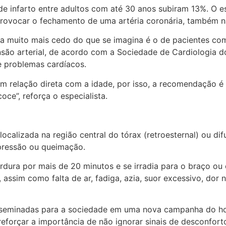
e infarto entre adultos com até 30 anos subiram 13%. O es
rovocar o fechamento de uma artéria coronária, também nã
 muito mais cedo do que se imagina é o de pacientes com 
ensão arterial, de acordo com a Sociedade de Cardiologia 
e problemas cardíacos.
têm relação direta com a idade, por isso, a recomendação 
ce”, reforça o especialista.
localizada na região central do tórax (retroesternal) ou dif
 pressão ou queimação.
perdura por mais de 20 minutos e se irradia para o braço o
assim como falta de ar, fadiga, azia, suor excessivo, dor 
seminadas para a sociedade em uma nova campanha do hosp
eforçar a importância de não ignorar sinais de desconfor