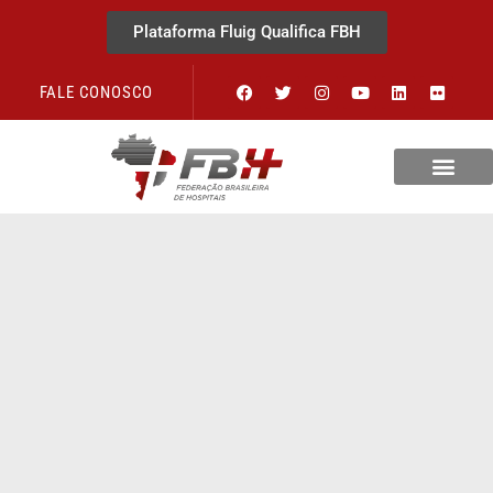
Plataforma Fluig Qualifica FBH
FALE CONOSCO
Revista Visão Hospitalar