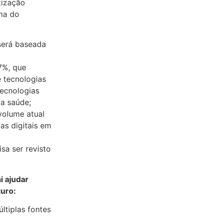
tização
ima do
 será baseada
67%, que
 tecnologias
tecnologias
da saúde;
volume atual
as digitais em
sa ser revisto
i ajudar
uro:
ltiplas fontes