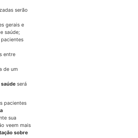
izadas serão
s gerais e
de saúde;
 pacientes
s entre
sa de um
m saúde
será
s pacientes
da
nte sua
ão veem mais
tação sobre