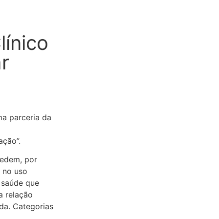
línico
r
ma parceria da
ação”.
pedem, por
e no uso
e saúde que
a relação
da. Categorias
.