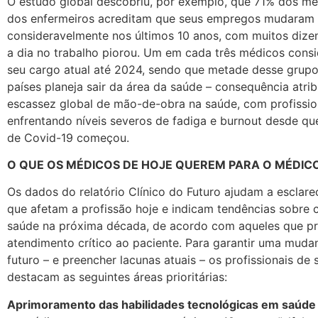
O estudo global descobriu, por exemplo, que 71% dos m
dos enfermeiros acreditam que seus empregos mudaram
consideravelmente nos últimos 10 anos, com muitos dize
a dia no trabalho piorou. Um em cada três médicos consi
seu cargo atual até 2024, sendo que metade desse grup
países planeja sair da área da saúde – consequência atrib
escassez global de mão-de-obra na saúde, com profissio
enfrentando níveis severos de fadiga e burnout desde q
de Covid-19 começou.
O QUE OS MÉDICOS DE HOJE QUEREM PARA O MÉDIC
Os dados do relatório Clínico do Futuro ajudam a esclare
que afetam a profissão hoje e indicam tendências sobre 
saúde na próxima década, de acordo com aqueles que p
atendimento crítico ao paciente. Para garantir uma muda
futuro – e preencher lacunas atuais – os profissionais de
destacam as seguintes áreas prioritárias:
Aprimoramento das habilidades tecnológicas em saúde