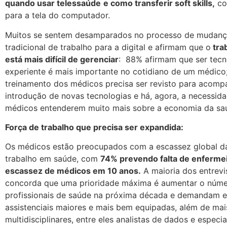
quando usar telessaúde
e como transferir soft skills,
co
para a tela do computador.
Muitos se sentem desamparados no processo de mudanç
tradicional de trabalho para a digital e afirmam que o
trab
está mais difícil de gerenciar
: 88% afirmam que ser tec
experiente é mais importante no cotidiano de um médico
treinamento dos médicos precisa ser revisto para acomp
introdução de novas tecnologias e há, agora, a necessid
médicos entenderem muito mais sobre a economia da sa
Força de trabalho que precisa ser expandida:
Os médicos estão preocupados com a escassez global da
trabalho em saúde, com
74% prevendo falta de enfermei
escassez de médicos em 10 anos.
A maioria dos entrevi
concorda que uma prioridade máxima é aumentar o núme
profissionais de saúde na próxima década e demandam 
assistenciais maiores e mais bem equipadas, além de mais
multidisciplinares, entre eles analistas de dados e especi