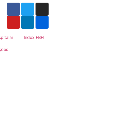
pitalar
Index FBH
ções