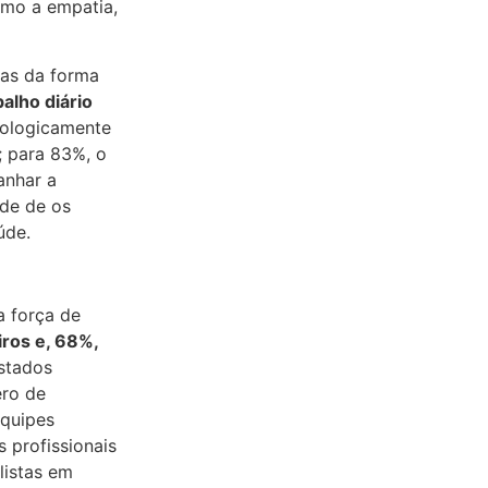
mo a empatia,
as da forma
alho diário
nologicamente
; para 83%, o
anhar a
ade de os
úde.
 força de
ros e, 68%,
stados
ro de
equipes
 profissionais
alistas em