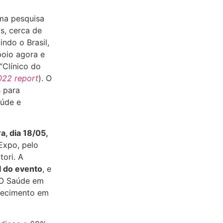
uma pesquisa
s, cerca de
ndo o Brasil,
poio agora e
“Clínico do
2022 report
). O
s para
aúde e
a, dia 18/05,
Expo, pelo
tori. A
I do evento
, e
CIO Saúde em
nhecimento em