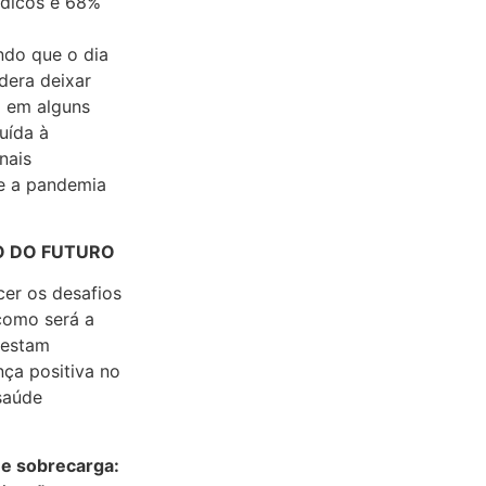
édicos e 68%
ndo que o dia
dera deixar
o em alguns
uída à
nais
ue a pandemia
O DO FUTURO
cer os desafios
como será a
restam
nça positiva no
 saúde
 e sobrecarga: