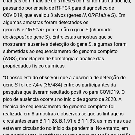
crianças com mais de dois meses com sintomas da doença,
passando por ensaio de RT-PCR para diagnóstico de
COVID19, que avaliou 3 alvos (genes
, O
e
). Em
N
RF1ab
S
algumas amostras foram detectados os
genes
e
porém não o gene S (chamado
N
ORF1ab,
de
do gene
). Entre estas amostras que se
dropout
S
mostraram ausente a detecção do gene
, algumas foram
S
submetidas ao sequenciamento do genoma completo
(WGS), modelagem de homologia e análise das
propriedades físico-químicas.
“O nosso estudo observou que a ausência de detecção do
gene
foi de 7,4% (36/484) entre os participantes da
S
pesquisa que tiveram resultado positivo para COVID19. O
pico de ausência ocorreu no início de agosto de 2020. A
técnica de sequenciamento do genoma completo foi
realizada em 8 amostras e observou-se que as linhagens
circulantes eram B.1.1.28, B.1.91 e B.1.1.33, as mesmas que
estavam circulando no início da pandemia. No entanto, em