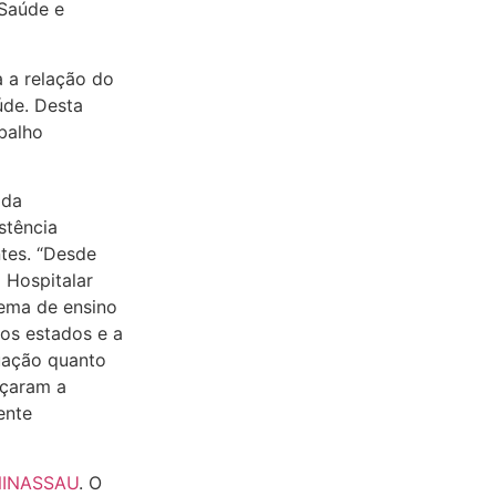
 Saúde e
 a relação do
úde. Desta
abalho
 da
stência
ntes. “Desde
 Hospitalar
ema de ensino
os estados e a
uação quanto
eçaram a
ente
UNINASSAU
. O