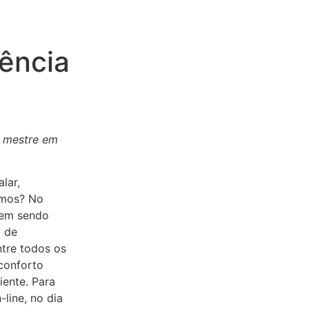
ência
 mestre em
lar,
emos? No
vem sendo
l de
ntre todos os
conforto
iente. Para
line, no dia