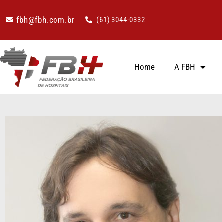
fbh@fbh.com.br
(61) 3044-0332
Home
A FBH