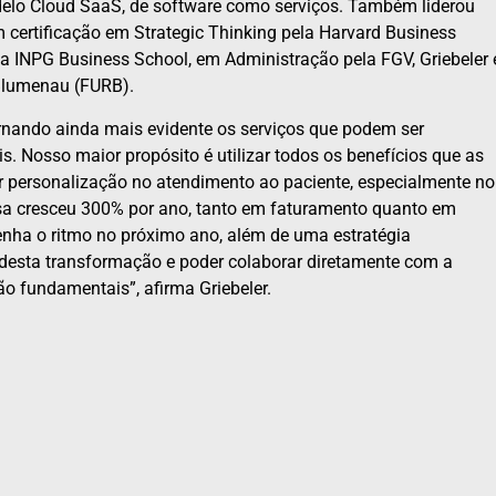
delo Cloud SaaS, de software como serviços. Também liderou
om certificação em Strategic Thinking pela Harvard Business
a INPG Business School, em Administração pela FGV, Griebeler 
Blumenau (FURB).
ornando ainda mais evidente os serviços que podem ser
. Nosso maior propósito é utilizar todos os benefícios que as
r personalização no atendimento ao paciente, especialmente no
resa cresceu 300% por ano, tanto em faturamento quanto em
tenha o ritmo no próximo ano, além de uma estratégia
e desta transformação e poder colaborar diretamente com a
ão fundamentais”, afirma Griebeler.