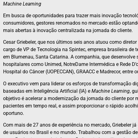
Machine Learning
Em busca de oportunidades para trazer mais inovação tecnológ
consumidores, gestores renomados no mercado estão optando
mais abertas à inovação centralizada na jornada do cliente.
Cesar Griebeler, que nos últimos seis anos atuou como diretor
cargo de VP de Tecnologia na Spintec, empresa brasileira de 
em Blumenau, Santa Catarina. A companhia, que desenvolve s
hospitalares como Unimed, NotreDame Intermédica e Rede D’or
Hospital do Câncer (UOPECCAN), GRAACC e Madrecor, entre ou
O executivo vem para liderar os esforços de transformação di
baseadas em Inteligência Artificial (IA) e
Machine Learning
, g
objetivo é acelerar a modernização da jornada do cliente por
pacientes em tempo real, e assim proporcionar o rápido aco
oportuno.
Com mais de 27 anos de experiência no mercado, Griebeler já
de usuários no Brasil e no mundo. Trabalhou com a gestão de