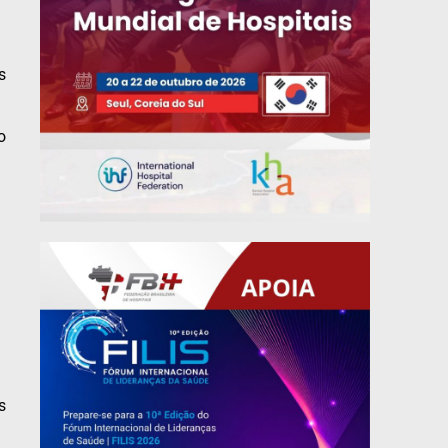
s
o
s