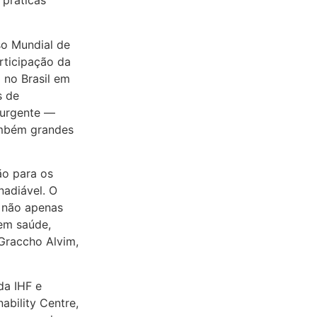
 práticas
o Mundial de
rticipação da
 no Brasil em
s de
 urgente —
também grandes
ão para os
nadiável. O
 não apenas
hem saúde,
Graccho Alvim,
da IHF e
ability Centre,