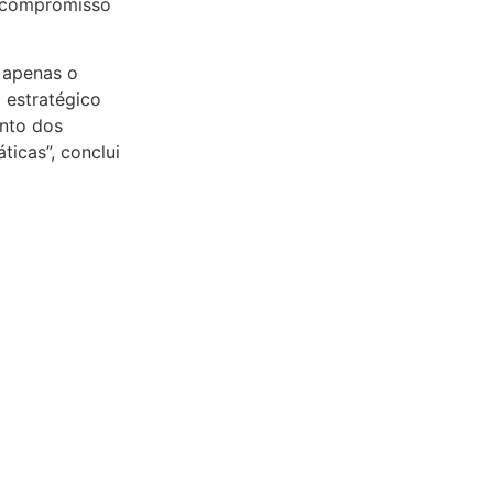
u compromisso
 apenas o
 estratégico
ento dos
icas”, conclui