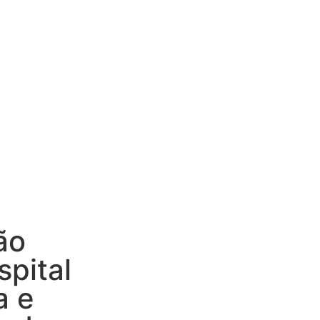
ão
spital
a e