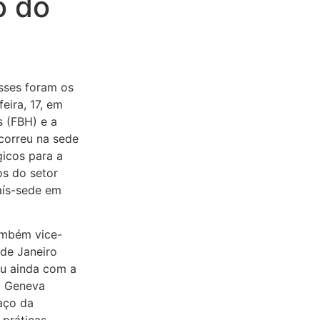
o do
Esses foram os
eira, 17, em
s (FBH) e a
ocorreu na sede
gicos para a
os do setor
aís-sede em
ambém vice-
 de Janeiro
ou ainda com a
o Geneva
raço da