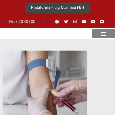
Plataforma Fluig Qualifica FBH
FALE CONOSCO
Revista Visão Hospitalar