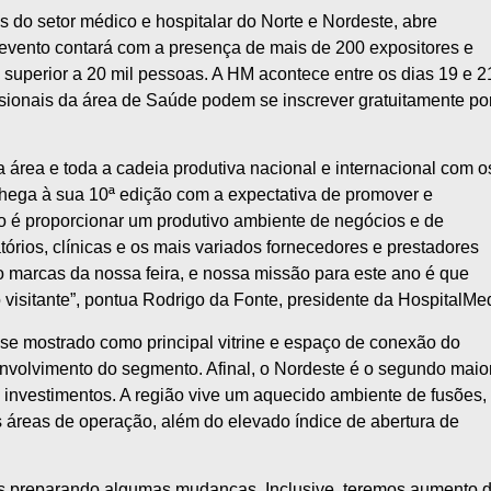
 do setor médico e hospitalar do Norte e Nordeste, abre
 evento contará com a presença de mais de 200 expositores e
e superior a 20 mil pessoas. A HM acontece entre os dias 19 e 2
ionais da área de Saúde podem se inscrever gratuitamente po
a área e toda a cadeia produtiva nacional e internacional com o
chega à sua 10ª edição com a expectativa de promover e
vo é proporcionar um produtivo ambiente de negócios e de
atórios, clínicas e os mais variados fornecedores e prestadores
 marcas da nossa feira, e nossa missão para este ano é que
visitante”, pontua Rodrigo da Fonte, presidente da HospitalMe
se mostrado como principal vitrine e espaço de conexão do
envolvimento do segmento. Afinal, o Nordeste é o segundo maio
a investimentos. A região vive um aquecido ambiente de fusões,
 áreas de operação, além do elevado índice de abertura de
s preparando algumas mudanças. Inclusive, teremos aumento 