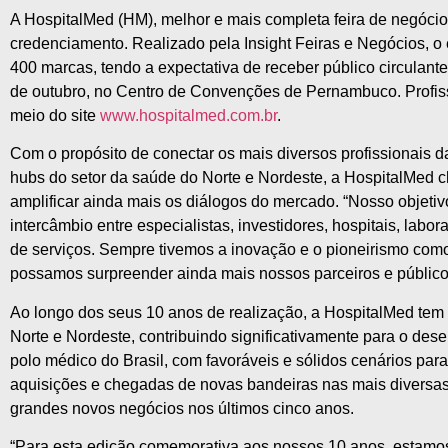
A HospitalMed (HM), melhor e mais completa feira de negócios
credenciamento. Realizado pela Insight Feiras e Negócios, o
400 marcas, tendo a expectativa de receber público circulant
de outubro, no Centro de Convenções de Pernambuco. Profiss
meio do site
www.hospitalmed.com.br
.
Com o propósito de conectar os mais diversos profissionais d
hubs do setor da saúde do Norte e Nordeste, a HospitalMed 
amplificar ainda mais os diálogos do mercado. “Nosso objeti
intercâmbio entre especialistas, investidores, hospitais, labor
de serviços. Sempre tivemos a inovação e o pioneirismo como
possamos surpreender ainda mais nossos parceiros e público 
Ao longo dos seus 10 anos de realização, a HospitalMed tem 
Norte e Nordeste, contribuindo significativamente para o des
polo médico do Brasil, com favoráveis e sólidos cenários par
aquisições e chegadas de novas bandeiras nas mais diversas
grandes novos negócios nos últimos cinco anos.
“Para esta edição comemorativa aos nossos 10 anos, estamo