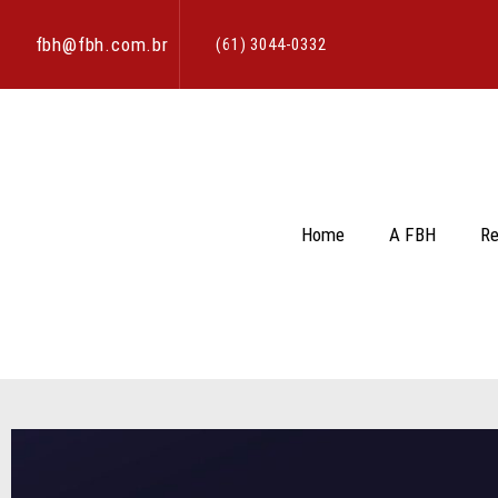
fbh@fbh.com.br
(61) 3044-0332
Home
A FBH
Re