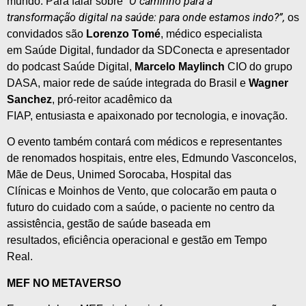
O caminho
para
a
mundo.
Para
falar
sobre
“
transformação
digital
na
saúde
:
para
onde estamos indo?”,
os
convidados são
Lorenzo Tomé
, médico especialista
em
Saúde
Digital
, fundador da SDConecta
e
apresentador
do podcast
Saúde
Digital
,
Marcelo Maylinch
CIO do grupo
DASA, maior rede de
saúde
integrada do Brasil
e
Wagner
Sanchez
, pró-reitor acadêmico da
FIAP, entusiasta
e
apaixonado por
tecnologia
,
e
inovação
.
O evento também contará com médicos
e
representantes
de
renomados
hospitais, entre eles, Edmundo Vasconcelos,
Mã
e
de Deus, Unimed Sorocaba, Hospital das
Clínicas
e
Moinhos de Vento, que colocarão em pauta o
futuro do cuidado com a
saúde
, o paciente no centro da
assistência, gestão de
saúde
baseada em
resultados, eficiência operacional
e
gestão em Tempo
Real.
MEF NO METAVERSO