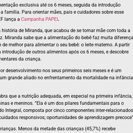
entação exclusiva até os 6 meses, seguida da introdução
a família. Para orientar mães, pais e cuidadores sobre esse
EF lança a
Campanha PAPEI
.
a história de Miranda, que acabou de se tornar mãe com toda a
az. Miranda sabe que a alimentação do bebê faz muita diferenç
 de melhor para alimentar o seu bebê: o leite materno. A partir
 introdução de outros alimentos após os 6 meses, e descobre
mentares da criança.
lhor desenvolvimento nos seus primeiros seis meses e é um
o um grande aliado no enfrentamento da mortalidade na infância
bra que a nutrição adequada, em especial na primeira infância,
inas e meninos. “Ela é um dos pilares fundamentais para o
do Integral, composta por cinco componentes inter-relacionados
a; cuidados responsivos; oportunidades de aprendizagem precoce”
s crianças. Menos da metade das crianças (45,7%) recebe