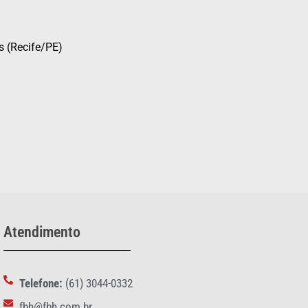
s (Recife/PE)
Atendimento
Telefone:
(61) 3044-0332
fbh@fbh.com.br