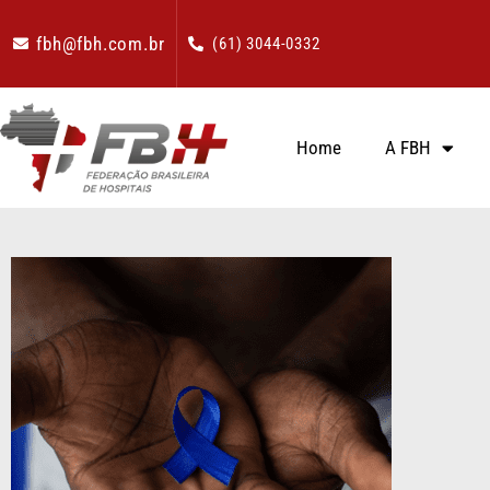
fbh@fbh.com.br
(61) 3044-0332
Home
A FBH