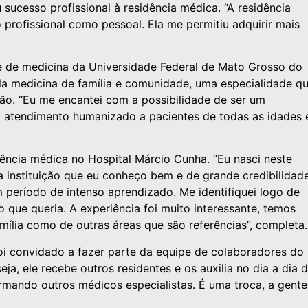
u sucesso profissional à residência médica. “A residência
 profissional como pessoal. Ela me permitiu adquirir mais
de de medicina da Universidade Federal de Mato Grosso do
ela medicina de família e comunidade, uma especialidade q
o. “Eu me encantei com a possibilidade de ser um
o atendimento humanizado a pacientes de todas as idades 
idência médica no Hospital Márcio Cunha. “Eu nasci neste
a instituição que eu conheço bem e de grande credibilidade
m período de intenso aprendizado. Me identifiquei logo de
o que queria. A experiência foi muito interessante, temos
amília como de outras áreas que são referências”, completa.
oi convidado a fazer parte da equipe de colaboradores do
a, ele recebe outros residentes e os auxilia no dia a dia 
ormando outros médicos especialistas. É uma troca, a gente