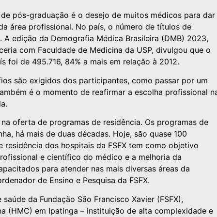
e de pós-graduação é o desejo de muitos médicos para dar
a área profissional. No país, o número de títulos de
. A edição da Demografia Médica Brasileira (DMB) 2023,
rceria com Faculdade de Medicina da USP, divulgou que o
s foi de 495.716, 84% a mais em relação à 2012.
afios são exigidos dos participantes, como passar por um
l. Também é o momento de reafirmar a escolha profissional n
a.
 na oferta de programas de residência. Os programas de
nha, há mais de duas décadas. Hoje, são quase 100
 residência dos hospitais da FSFX tem como objetivo
fissional e científico do médico e a melhoria da
capacitados para atender nas mais diversas áreas da
oordenador de Ensino e Pesquisa da FSFX.
e saúde da Fundação São Francisco Xavier (FSFX),
ha (HMC) em Ipatinga – instituição de alta complexidade e