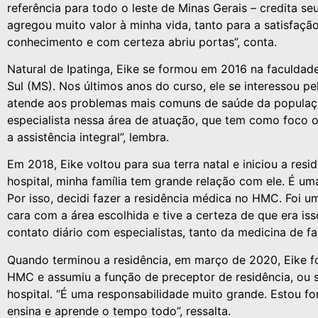
referência para todo o leste de Minas Gerais – credita se
agregou muito valor à minha vida, tanto para a satisfação
conhecimento e com certeza abriu portas”, conta.
Natural de Ipatinga, Eike se formou em 2016 na faculda
Sul (MS). Nos últimos anos do curso, ele se interessou p
atende aos problemas mais comuns de saúde da populaçã
especialista nessa área de atuação, que tem como foco 
a assistência integral”, lembra.
Em 2018, Eike voltou para sua terra natal e iniciou a res
hospital, minha família tem grande relação com ele. É um
Por isso, decidi fazer a residência médica no HMC. Foi u
cara com a área escolhida e tive a certeza de que era iss
contato diário com especialistas, tanto da medicina de f
Quando terminou a residência, em março de 2020, Eike f
HMC e assumiu a função de preceptor de residência, ou sej
hospital. “É uma responsabilidade muito grande. Estou f
ensina e aprende o tempo todo”, ressalta.