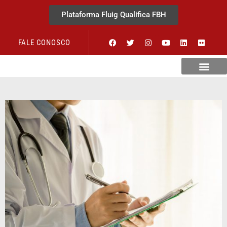
Plataforma Fluig Qualifica FBH
FALE CONOSCO
Revista Visão Hospitalar