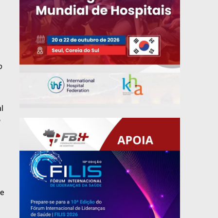
o
l
o
ue