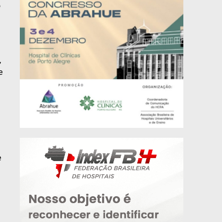
o
,
e
e