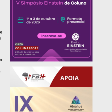
 e
u
im
o