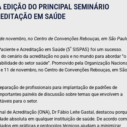
 EDIÇÃO DO PRINCIPAL SEMINÁRIO
REDITAÇÃO EM SAÚDE
11 de novembro, no Centro de Convenções Rebouças, em São Paul
º
Paciente e Acreditação em Saúde (5
SISPAS) foi um sucesso.
 do cenário da acreditação no país e no mundo para abordar “o
abilidade do setor saúde”. Promovido pela Organização Naciona
 10 e 11 de novembro, no Centro de Convenções Rebouças, em Sã
reparação de profissionais para implantação de padrões de
importantes painéis de discussão sobre temas que envolvem a
áveis para o setor.
nal de Acreditação (ONA), Dr Fábio Leite Gastal, destacou porq
dade absoluta em qualquer instituição de saúde. De acordo com
ajados em práticas e protocolos técnicos ajudam a minimizar