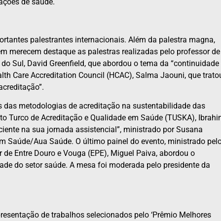
ações de saúde.
ortantes palestrantes internacionais. Além da palestra magna,
bém merecem destaque as palestras realizadas pelo professor de
do Sul, David Greenfield, que abordou o tema da “continuidade
alth Care Accreditation Council (HCAC), Salma Jaouni, que trato
acreditação”.
 das metodologias de acreditação na sustentabilidade das
tuto Turco de Acreditação e Qualidade em Saúde (TUSKA), Ibrah
aciente na sua jornada assistencial”, ministrado por Susana
m Saúde/Aua Saúde. O último painel do evento, ministrado pel
r de Entre Douro e Vouga (EPE), Miguel Paiva, abordou o
dade do setor saúde. A mesa foi moderada pelo presidente da
esentação de trabalhos selecionados pelo ‘Prêmio Melhores