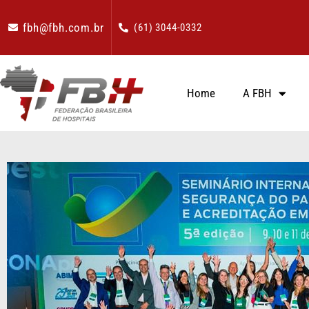
fbh@fbh.com.br
(61) 3044-0332
Home
A FBH