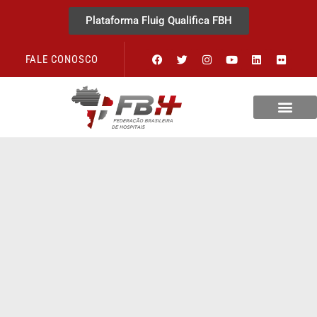
Plataforma Fluig Qualifica FBH
FALE CONOSCO
Revista Visão Hospitalar