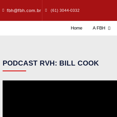
fbh@fbh.com.br
(61) 3044-0332
Home
A FBH
PODCAST RVH: BILL COOK