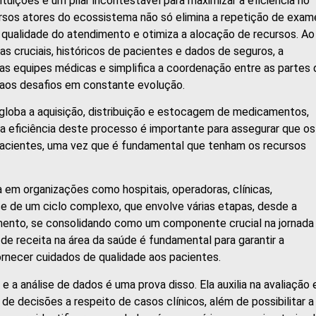
ituições é um pilar incontestável para maximizar a eficiência no
rsos atores do ecossistema não só elimina a repetição de exam
 qualidade do atendimento e otimiza a alocação de recursos. Ao
 cruciais, históricos de pacientes e dados de seguros, a
 as equipes médicas e simplifica a coordenação entre as partes 
 aos desafios em constante evolução.
loba a aquisição, distribuição e estocagem de medicamentos,
 a eficiência deste processo é importante para assegurar que os
pacientes, uma vez que é fundamental que tenham os recursos
 em organizações como hospitais, operadoras, clínicas,
se de um ciclo complexo, que envolve várias etapas, desde a
ento, se consolidando como um componente crucial na jornada
 de receita na área da saúde é fundamental para garantir a
ornecer cuidados de qualidade aos pacientes.
 a análise de dados é uma prova disso. Ela auxilia na avaliação 
de decisões a respeito de casos clínicos, além de possibilitar a