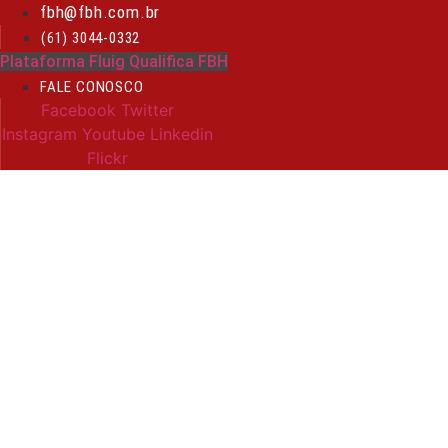
Ir
fbh@fbh.com.br
para
(61) 3044-0332
o
Plataforma Fluig Qualifica FBH
conteúdo
FALE CONOSCO
Facebook
Twitter
Instagram
Youtube
Linkedin
Flickr