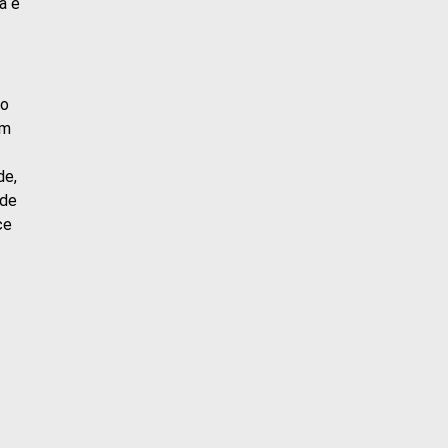
a e
do
om
de,
 de
ce