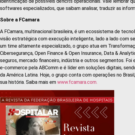
identificação de possíveis déficits operacionais. Vale lembrar q
softwares especializados, que saibam analisar, traduzir as info
Sobre a FCamara
A FCamara, multinacional brasileira, é um ecossistema de tecno
visão estratégica com execução inteligente, lado a lado com se
um time altamente especializado, o grupo atua em Transformaç
Cibersegurança, Open Finance & Open Insurance, Data & Analytics 
seguros, mercado financeiro, indústria e outros segmentos. Foi
e-commerce pela ABComm e é líder em soluções digitais, send
da América Latina. Hoje, o grupo conta com operações no Brasi
sua história. Saiba mais em
www.fcamara.com.