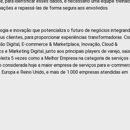
ue, para identificar esses dados, é necessário uma equipe treinad
rmações e repassá-las de forma segura aos envolvidos.
logia e inovação que potencializa o futuro de negócios integran
us clientes, para proporcionar experiências transformadoras. C
ão Digital, E-commerce & Marketplace, Inovação, Cloud &
e Marketing Digital, junto aos principais players de varejo, saú
 eleita 5 vezes como a Melhor Empresa na categoria de serviços
o considerada hoje a maior empresa de serviços para e-commer
l, Europa e Reino Unido, e mais de 1.000 empresas atendidas em