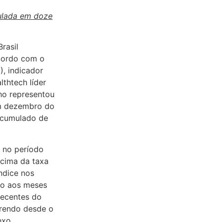
mulada em doze
rasil
acordo com o
, indicador
thtech líder
ho representou
em dezembro do
acumulado de
a no período
acima da taxa
ndice nos
ão aos meses
recentes do
rrendo desde o
exo.