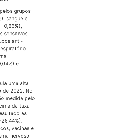
 pelos grupos
), sangue e
(+0,86%),
s sensitivos
upos anti-
espiratório
ema
0,64%) e
ula uma alta
o de 2022. No
ção medida pelo
cima da taxa
esultado as
+26,44%),
cos, vacinas e
stema nervoso