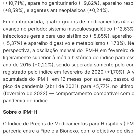
(+10,71%), aparelho geniturinário (+9,82%), aparelho resp
(+8,59%), e agentes antineoplásicos (+0,24%).
Em contrapartida, quatro grupos de medicamentos não 
avanço no período: sistema musculoesquelético (-12,63%)
infecciosos gerais para uso sistêmico (-5,85%), aparelho
(-5,37%) e aparelho digestivo e metabolismo (-1,73%). N
perspectiva, a oscilação mensal do IPM-H em fevereiro d
ligeiramente superior à média histórica do índice para e
ano de 2015 (+0,22%), sendo superada somente pelo c
registrado pelo índice em fevereiro de 2020 (+1,70%). A 
acumulada do IPM-H em 12 meses, por sua vez, passou 
pico da pandemia (abril de 2021), para +5,77%, no últim
(fevereiro de 2022) — comportamento compatível com o 
pandemia do índice.
Sobre o IPM-H
O Índice de Preços de Medicamentos para Hospitais (IP
parceria entre a Fipe e a Bionexo, com o objetivo de dispo