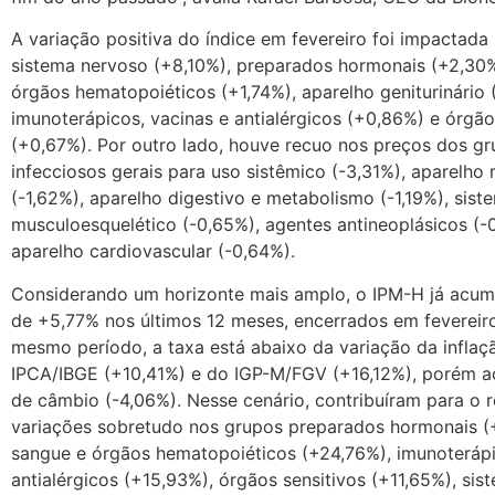
A variação positiva do índice em fevereiro foi impactada
sistema nervoso (+8,10%), preparados hormonais (+2,30%
órgãos hematopoiéticos (+1,74%), aparelho geniturinário 
imunoterápicos, vacinas e antialérgicos (+0,86%) e órgão
(+0,67%). Por outro lado, houve recuo nos preços dos gr
infecciosos gerais para uso sistêmico (-3,31%), aparelho r
(-1,62%), aparelho digestivo e metabolismo (-1,19%), sist
musculoesquelético (-0,65%), agentes antineoplásicos (-
aparelho cardiovascular (-0,64%).
Considerando um horizonte mais amplo, o IPM-H já acum
de +5,77% nos últimos 12 meses, encerrados em fevereir
mesmo período, a taxa está abaixo da variação da infla
IPCA/IBGE (+10,41%) e do IGP-M/FGV (+16,12%), porém a
de câmbio (-4,06%). Nesse cenário, contribuíram para o r
variações sobretudo nos grupos preparados hormonais (
sangue e órgãos hematopoiéticos (+24,76%), imunoterápi
antialérgicos (+15,93%), órgãos sensitivos (+11,65%), si