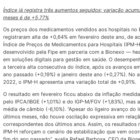
Índice já registra três aumentos seguidos; variação acu
meses é de +5,77%
Os preços dos medicamentos vendidos aos hospitais no B
registraram alta de +0,64% em fevereiro deste ano, de 
Índice de Preços de Medicamentos para Hospitais (IPM-H)
desenvolvido pela Fipe em parceria com a Bionexo — heal
em soluções digitais para gestão em saúde. O desempen
a terceira alta consecutiva do índice, após os avanços 
ano passado (+0,19%) e janeiro deste ano (+0,27%). No 
2022, o IPM-H apresenta uma variação total de +0,91%.
O resultado em fevereiro ficou abaixo da inflação medid
pelo IPCA/IBGE (+1,01%) e do IGP-M/FGV (+1,83%), mas 
média de câmbio (-6,10%). “Apesar do ligeiro avanço do í
últimos meses, não houve oscilação expressiva em relaç
correspondentes dos últimos anos. Assim, os resultados 
IPM-H reforçam o cenário de estabilização que vem oco
fim do ano passado”, avalia Rafael Barbosa, CEO da Bion