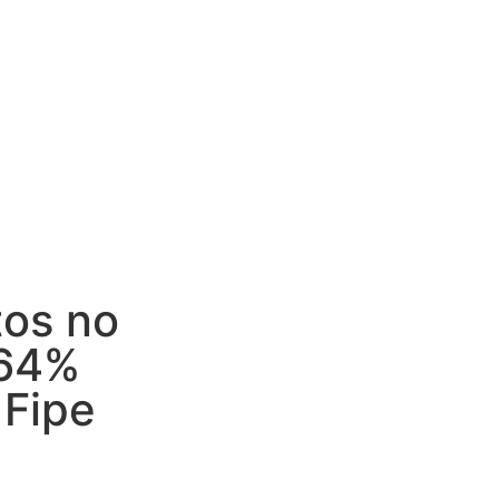
os no
,64%
 Fipe