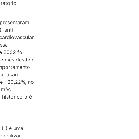
iratório
apresentaram
, anti-
 cardiovascular
essa
e 2022 foi
sse mês desde o
omportamento
variação
de +20,22%, no
o mês
histórico pré-
M-H) é uma
nibilizar