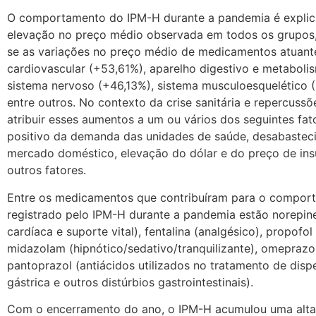
O comportamento do IPM-H durante a pandemia é explic
elevação no preço médio observada em todos os grupos
se as variações no preço médio de medicamentos atuant
cardiovascular (+53,61%), aparelho digestivo e metaboli
sistema nervoso (+46,13%), sistema musculoesquelético (
entre outros. No contexto da crise sanitária e repercussõe
atribuir esses aumentos a um ou vários dos seguintes fat
positivo da demanda das unidades de saúde, desabastec
mercado doméstico, elevação do dólar e do preço de ins
outros fatores.
Entre os medicamentos que contribuíram para o compor
registrado pelo IPM-H durante a pandemia estão norepine
cardíaca e suporte vital), fentalina (analgésico), propofol
midazolam (hipnótico/sedativo/tranquilizante), omeprazo
pantoprazol (antiácidos utilizados no tratamento de disp
gástrica e outros distúrbios gastrointestinais).
Com o encerramento do ano, o IPM-H acumulou uma alt