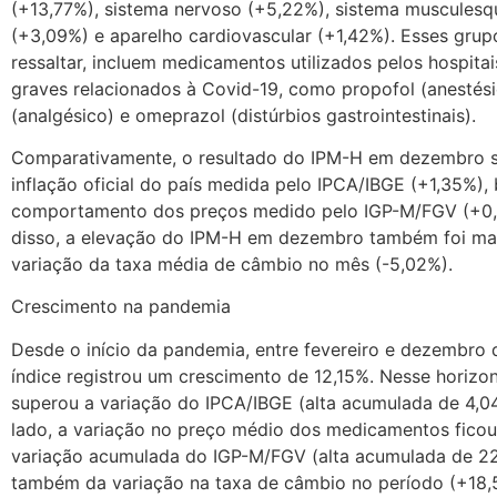
(+13,77%), sistema nervoso (+5,22%), sistema musculesq
(+3,09%) e aparelho cardiovascular (+1,42%). Esses grupo
ressaltar, incluem medicamentos utilizados pelos hospita
graves relacionados à Covid-19, como propofol (anestésic
(analgésico) e omeprazol (distúrbios gastrointestinais).
Comparativamente, o resultado do IPM-H em dezembro 
inflação oficial do país medida pelo IPCA/IBGE (+1,35%)
comportamento dos preços medido pelo IGP-M/FGV (+0
disso, a elevação do IPM-H em dezembro também foi ma
variação da taxa média de câmbio no mês (-5,02%).
Crescimento na pandemia
Desde o início da pandemia, entre fevereiro e dezembro 
índice registrou um crescimento de 12,15%. Nesse horizo
superou a variação do IPCA/IBGE (alta acumulada de 4,0
lado, a variação no preço médio dos medicamentos ficou
variação acumulada do IGP-M/FGV (alta acumulada de 2
também da variação na taxa de câmbio no período (+18,