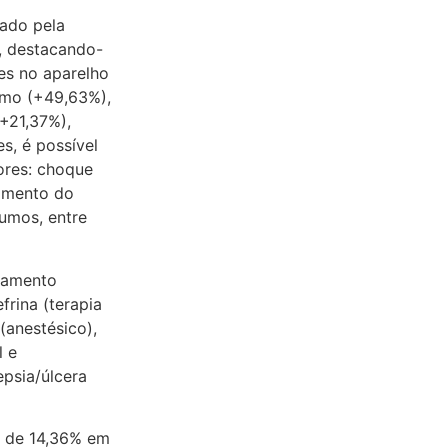
ado pela
, destacando-
es no aparelho
smo (+49,63%),
+21,37%),
s, é possível
ores: choque
imento do
umos, entre
tamento
frina (terapia
 (anestésico),
l e
epsia/úlcera
a de 14,36% em