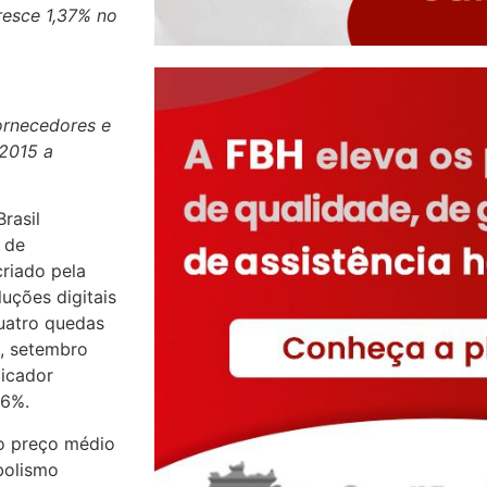
resce 1,37% no
ornecedores e
 2015 a
rasil
 de
criado pela
uções digitais
quatro quedas
), setembro
dicador
36%.
o preço médio
bolismo