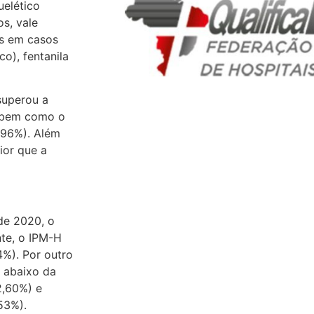
uelético
s, vale
is em casos
o), fentanila
superou a
, bem como o
,96%). Além
ior que a
de 2020, o
nte, o IPM-H
4%). Por outro
 abaixo da
2,60%) e
53%).