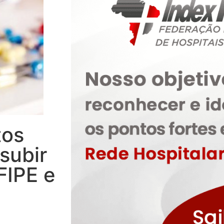
tos
subir
FIPE e