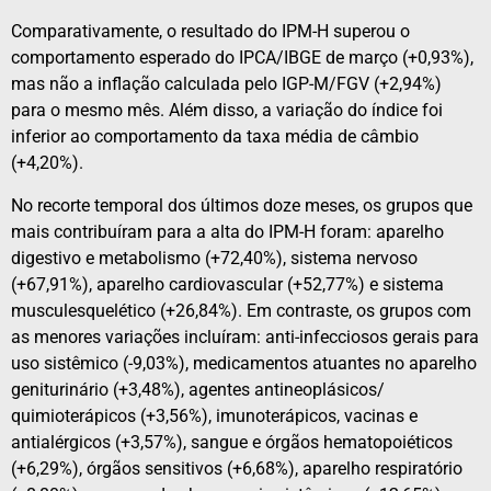
Comparativamente, o resultado do IPM-H superou o
comportamento esperado do IPCA/IBGE de março (+0,93%),
mas não a inflação calculada pelo IGP-M/FGV (+2,94%)
para o mesmo mês. Além disso, a variação do índice foi
inferior ao comportamento da taxa média de câmbio
(+4,20%).
No recorte temporal dos últimos doze meses, os grupos que
mais contribuíram para a alta do IPM-H foram: aparelho
digestivo e metabolismo (+72,40%), sistema nervoso
(+67,91%), aparelho cardiovascular (+52,77%) e sistema
musculesquelético (+26,84%). Em contraste, os grupos com
as menores variações incluíram: anti-infecciosos gerais para
uso sistêmico (-9,03%), medicamentos atuantes no aparelho
geniturinário (+3,48%), agentes antineoplásicos/
quimioterápicos (+3,56%), imunoterápicos, vacinas e
antialérgicos (+3,57%), sangue e órgãos hematopoiéticos
(+6,29%), órgãos sensitivos (+6,68%), aparelho respiratório