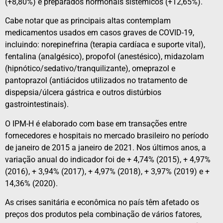
(+8,80%) e preparados hormonais sistêmicos (+12,65%).
Cabe notar que as principais altas contemplam
medicamentos usados em casos graves de COVID-19,
incluindo: norepinefrina (terapia cardíaca e suporte vital),
fentalina (analgésico), propofol (anestésico), midazolam
(hipnótico/sedativo/
tranquilizante), omeprazol e
pantoprazol (antiácidos utilizados no tratamento de
dispepsia/úlcera gástrica e outros distúrbios
gastrointestinais).
O IPM-H é elaborado com base em transações entre
fornecedores e hospitais no mercado brasileiro no período
de janeiro de 2015 a janeiro de 2021. Nos últimos anos, a
variação anual do indicador foi de + 4,74% (2015), + 4,97%
(2016), + 3,94% (2017), + 4,97% (2018), + 3,97% (2019) e +
14,36% (2020).
As crises sanitária e econômica no país têm afetado os
preços dos produtos pela combinação de vários fatores,