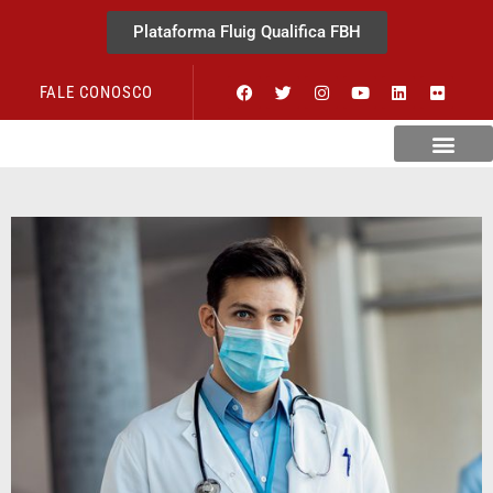
Plataforma Fluig Qualifica FBH
FALE CONOSCO
Revista Visão Hospitalar